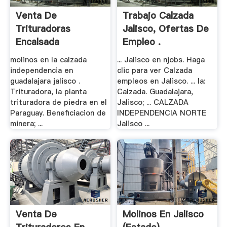
Venta De
Trabajo Calzada
Trituradoras
Jalisco, Ofertas De
Encalsada
Empleo .
Independencia .
molinos en la calzada
... Jalisco en njobs. Haga
independencia en
clic para ver Calzada
guadalajara jalisco .
empleos en Jalisco. ... la:
Trituradora, la planta
Calzada. Guadalajara,
trituradora de piedra en el
Jalisco; ... CALZADA
Paraguay. Beneficiacion de
INDEPENDENCIA NORTE
minera; ...
Jalisco ...
Venta De
Molinos En Jalisco