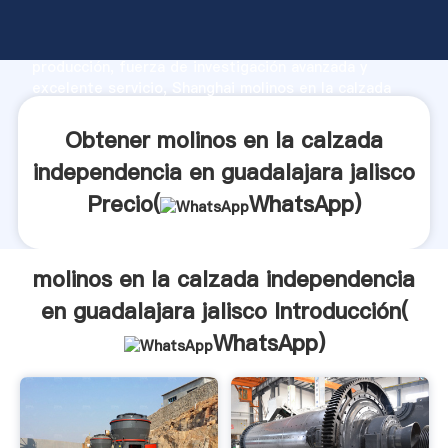
molinos en la calzada independencia en guadalajara
jalisco fabricante Agarrando fuerte capacidad de
producción, fuerza de investigación avanzada y
excelente servicio, Shanghai molinos en la calzada
independencia en guadalajara jalisco proveedor crea
el valor y aporta valores a todos los clientes.
Obtener molinos en la calzada
independencia en guadalajara jalisco
Precio(
WhatsApp
)
molinos en la calzada independencia
en guadalajara jalisco Introducción(
WhatsApp
)