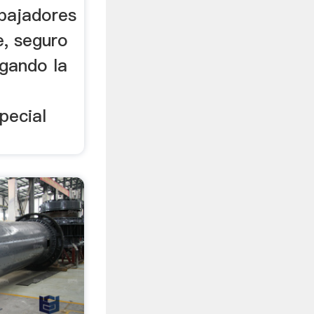
abajadores
e, seguro
rgando la
pecial