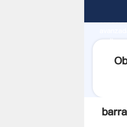
barras d
capacida
avanzada
molinos 
todos lo
Ob
barra