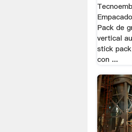
Tecnoemba
Empacador
Pack de 
vertical a
stick pack
con ...