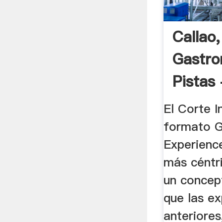
Callao
Gastro
Pistas 
El Corte I
formato 
Experienc
más céntr
un concep
que las ex
anteriores