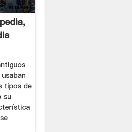
pedia,
dia
ntiguos
e usaban
 tipos de
o su
terística
ase