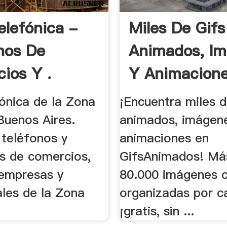
elefónica -
Miles De Gifs
nos De
Animados, I
ios Y .
Y Animacione
fónica de la Zona
¡Encuentra miles d
Buenos Aires.
animados, imágen
 teléfonos y
animaciones en
es de comercios,
GifsAnimados! Má
 empresas y
80.000 imágenes 
ales de la Zona
organizadas por c
¡gratis, sin ...