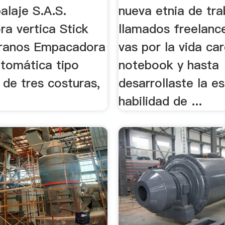
laje S.A.S.
nueva etnia de tr
a vertica Stick
llamados freelanc
granos Empacadora
vas por la vida ca
utomática tipo
notebook y hasta
 de tres costuras,
desarrollaste la es
habilidad de ...