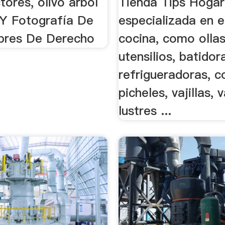
tores, olivo arbol
Tienda Tips Hogar
Y Fotografía De
especializada en 
ibres De Derecho
cocina, como ollas
utensilios, batidor
refrigueradoras, c
picheles, vajillas, 
lustres ...