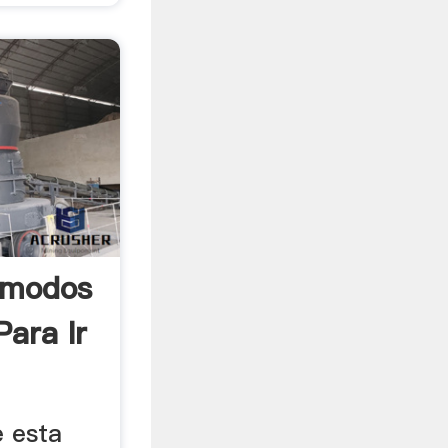
ómodos
ara Ir
e esta