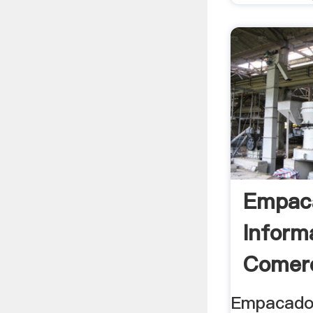
Empac
Inform
Comerc
Negoci
Empacado