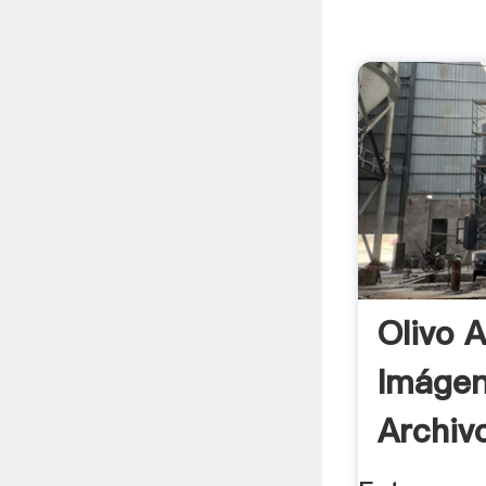
Olivo A
Imáge
Archiv
Olivo .