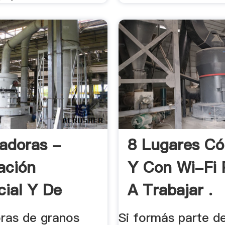
adoras -
8 Lugares C
ación
Y Con Wi-Fi P
ial Y De
A Trabajar .
os
ras de granos
Si formás parte d