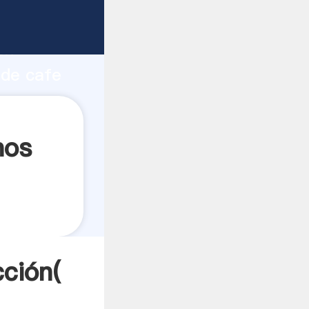
uerte
ón
 de cafe
s a
nos
cción(