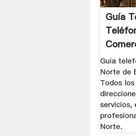
Guía T
Teléfo
Comerc
Guía tele
Norte de 
Todos los
direccion
servicios,
profesion
Norte.