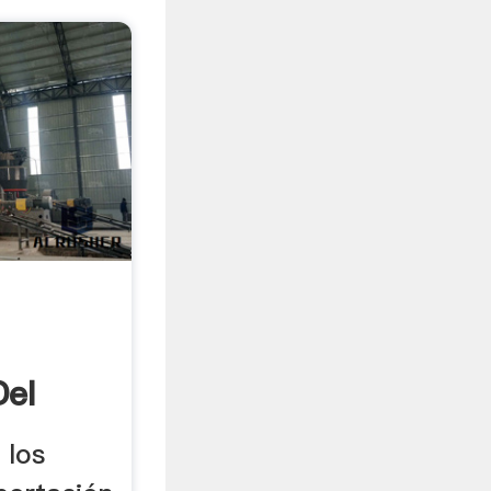
Del
 los