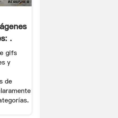
mágenes
s: .
e gifs
es y
s de
claramente
ategorías.