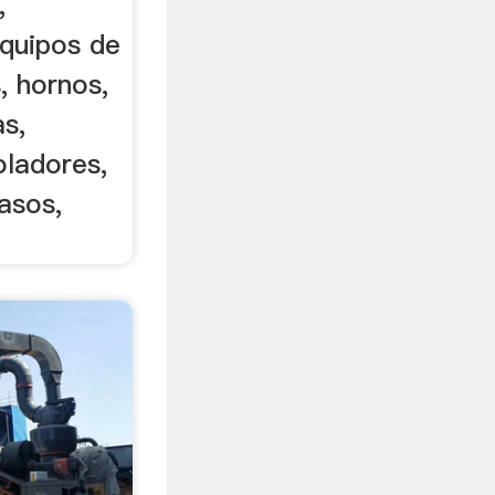
,
equipos de
, hornos,
as,
oladores,
vasos,