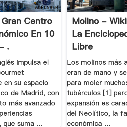
, Gran Centro
Molino - Wiki
nómico En 10
La Enciclope
- .
Libre
nglés impulsa el
Los molinos más a
Gourmet
eran de mano y s
e en su espacio
para moler muchos
ico de Madrid, con
tubérculos [1] per
to más avanzado
expansión es carac
periencias
del Neolítico, la f
, que suma ...
económica ...