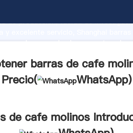
e cafe molinos fabricante Agarrando f
d de producción, fuerza de investigaci
 y excelente servicio, Shanghai barras
proveedor crea el valor y aporta valore
s clientes.
tener barras de cafe moli
Precio(
WhatsApp
)
s de cafe molinos Introdu