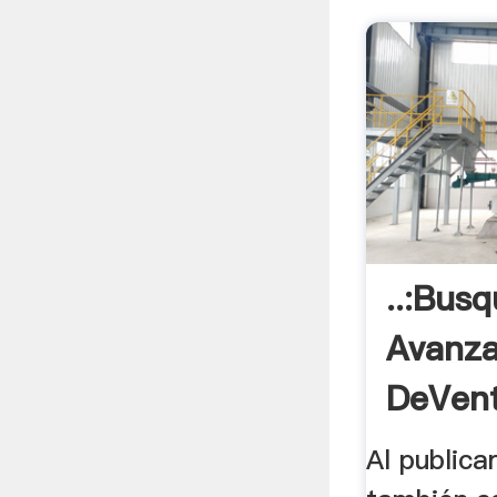
..:Bus
Avanz
DeVent
Al public