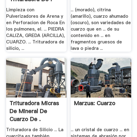
Limpieza con
... (morado), citrina
Pulverizadores de Arena y
(amarillo), cuarzo ahumado
en Perforacion de Roca En
(oscuro), son variedades de
los pulmones, el. ... PIEDRA
cuarzo que en ... de su
CALIZA, GREDA (ARCILLA),
contenido en ... en
CUARZO. ... Trituradora de
fragmentos gruesos de
silicio, ...
lava o piedra ...
Trituradora Micras
Marzua: Cuarzo
De Mineral De
Cuarzo De .
Trituradora de Silicio ... La
... un cristal de cuarzo ... en
cuarcita es también
sistemas de abrasión por