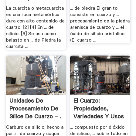
La cuarcita o metacuarcita
... de piedra El granito
es una roca metamórfica
consiste en cuarzo y ...
dura con alto contenido de
procesamiento de la piedra
cuarzo. [2] [4] En ... de
arenisca de cuarzo y ... el
silicio. [6] Se usa como
óxido de silicio cristalino.
balasto en ... de Piedra la
(El cuarzo ...
cuarcita ...
Unidades De
El Cuarzo:
Procesamiento De
Propiedades,
Sílice De Cuarzo - .
Variedades Y Usos
Carburo de silicio: hecho a
... compuesto por dióxido
partir de cuarzo y coque
de silicio, ... sobre todo en