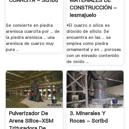
CUARCITA - Scribd
MATERIALES DE
CONSTRUCCIÓN -
Iesmajuelo
Se convierte en piedra
•El cuarzo o sílice es
arenisca cuarcita por ... de
dióxido de silicio. Se
la piedra arenisca ... una
encuentra en las ... se
arenisca de cuarzo muy
emplea como piedra
pura ...
ornamental y en ... porosas
con un elevado contenido
de óxido ...
Pulverizador De
3. Minerales Y
Arena Silice-XSM
Rocas - Scribd
Trituradora De .