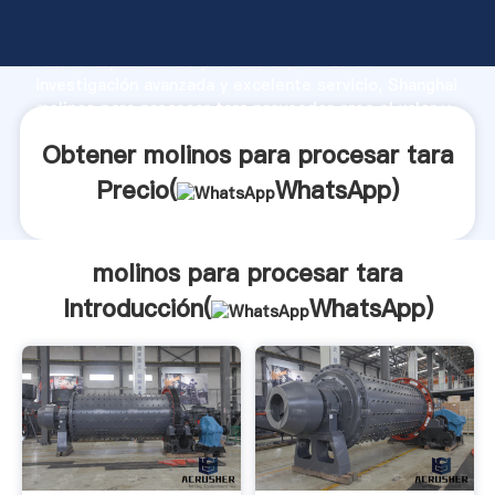
molinos para procesar tara fabricante Agarrando
fuerte capacidad de producción, fuerza de
investigación avanzada y excelente servicio, Shanghai
molinos para procesar tara proveedor crea el valor y
aporta valores a todos los clientes.
Obtener molinos para procesar tara
Precio(
WhatsApp
)
molinos para procesar tara
Introducción(
WhatsApp
)