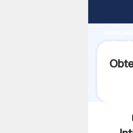
molinos 
capacida
avanzada
polvo de
valores 
Obte