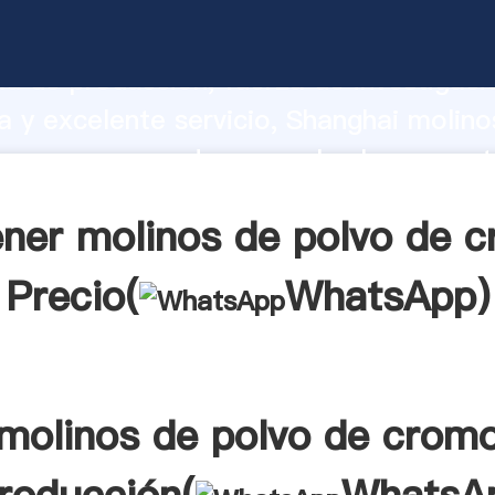
de polvo de cromo fabricante Agarran
d de producción, fuerza de investigaci
 y excelente servicio, Shanghai molino
 cromo proveedor crea el valor y apor
a todos los clientes.
ner molinos de polvo de 
Precio(
WhatsApp
)
molinos de polvo de crom