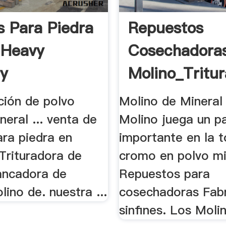
s Para Piedra
Repuestos
 Heavy
Cosechadora
ry
Molino_Tritur
ación de polvo
Molino de Minera
neral ... venta de
Molino juega un p
ara piedra en
importante en la 
Trituradora de
cromo en polvo min
ancadora de
Repuestos para
lino de. nuestra ...
cosechadoras Fabr
sinfines. Los Molin