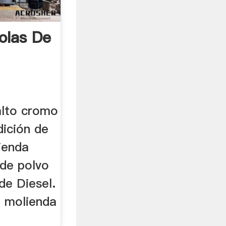
olas De
alto cromo
dición de
ienda
 de polvo
de Diesel.
e molienda