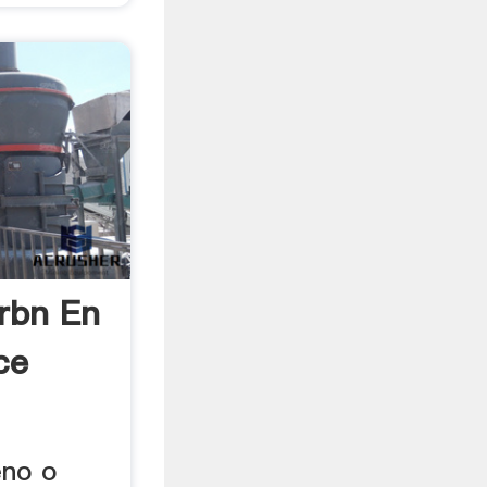
rbn En
ce
eno o