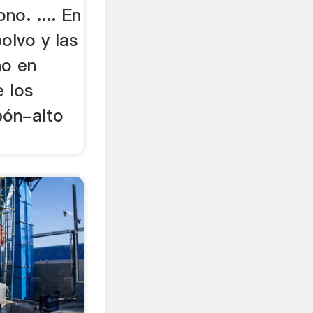
o. .... En
olvo y las
ño en
e los
bón-alto