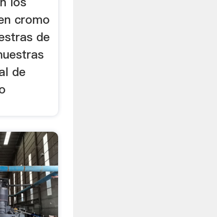
n los
 en cromo
estras de
muestras
al de
vo