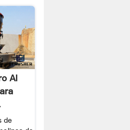
ro Al
ara
.
s de