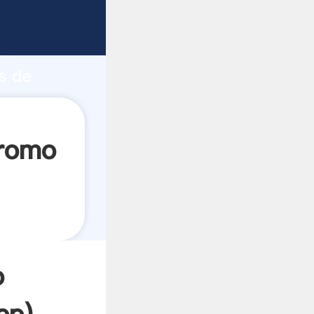
do fuerte
ón
s de
ta
cromo
o