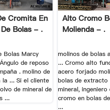
De Cromita En
Alto Cromo B
 De Bolas - .
Molienda - .
e Bolas Marcy
molinos de bolas 
 Ángulo de reposo
... Cromo alto fun
mpaña . molino de
acero forjado mol
la ... Si el cliente
bolas de extracto
olvo de mineral de
mineral, ingeniero 
 ...
cromo en bolas d
...