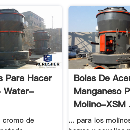
s Para Hacer
Bolas De Ace
- Water-
Manganeso P
Molino-XSM 
e cromo de
... para los molino