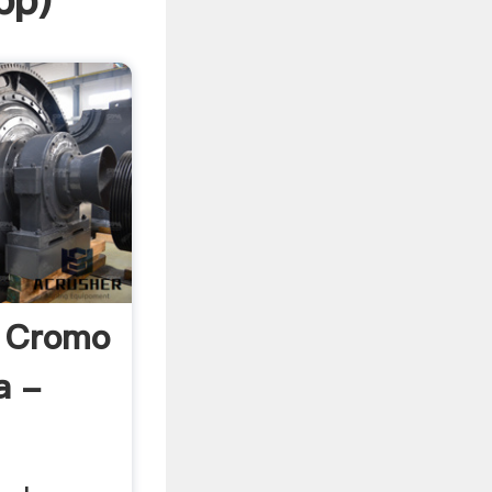
pp
)
o Cromo
a -