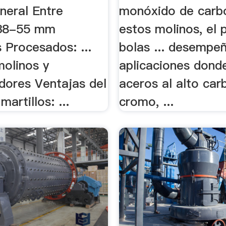
neral Entre
monóxido de carbon
38-55 mm
estos molinos, el p
 Procesados: ...
bolas ... desempe
molinos y
aplicaciones dond
dores Ventajas del
aceros al alto car
artillos: ...
cromo, ...