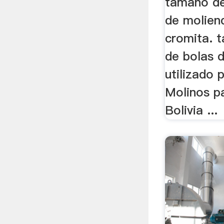
tamano de
de moliend
cromita. 
de bolas 
utilizado 
Molinos pa
Bolivia ...