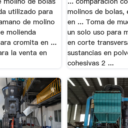
 molino de bolas
... comparación co
a utilizado para
molinos de bolas,
tamano de molino
en ... Toma de mu
de molienda
un solo uso para 
para cromita en ...
en corte transvers
ra la venta en
sustancias en pol
cohesivas 2 ...