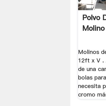
Polvo 
Molino
Molinos d
12ft x V .
de una ca
bolas para 
necesita p
cromo más