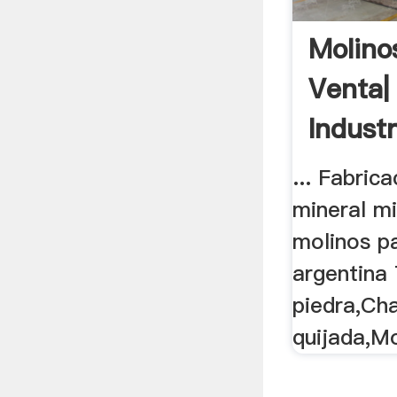
Molino
Venta|
Indust
... Fabric
mineral mi
molinos p
argentina 
piedra,Ch
quijada,Mo