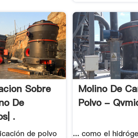
acion Sobre
Molino De Ca
ino De
Polvo - Qvmi
s| .
icación de polvo
... como el hidróg