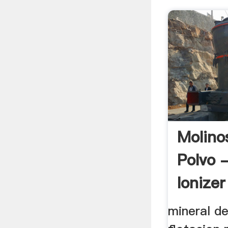
Molino
Polvo 
Ionizer
mineral d