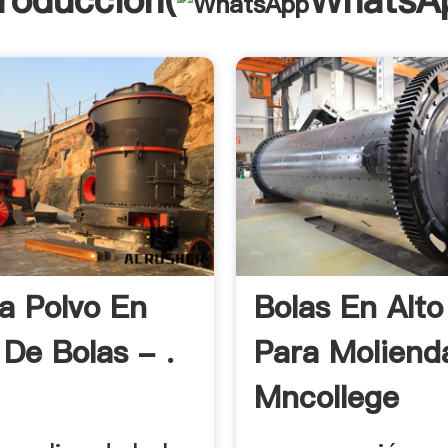
troducción(
WhatsA
a Polvo En
Bolas En Alt
 De Bolas - .
Para Moliend
Mncollege