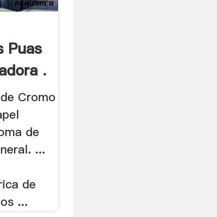
s Puas
adora .
l de Cromo
apel
toma de
eral. ...
ica de
os ...