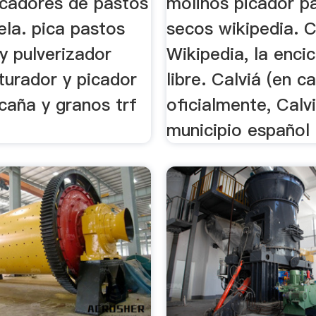
icadores de pastos
molinos picador p
ela. pica pastos
secos wikipedia. C
 y pulverizador
Wikipedia, la enci
iturador y picador
libre. Calviá (en c
caña y granos trf
oficialmente, Calv
municipio español d