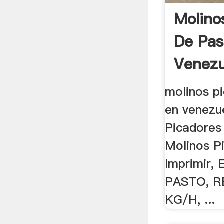
Molino
De Pas
Venezu
molinos p
en venezu
Picadores 
Molinos P
Imprimir,
PASTO, 
KG/H, ...