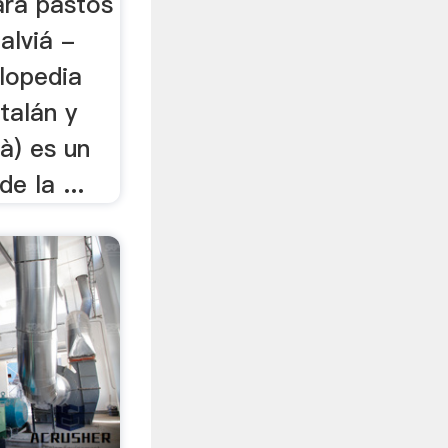
ara pastos
alviá -
clopedia
atalán y
ià) es un
e la ...