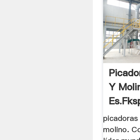
Picado
Y Moli
Es.fks
picadoras
molino. C