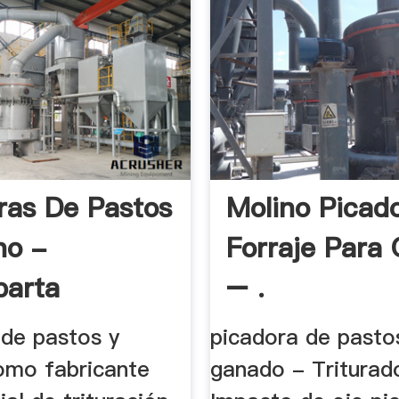
ras De Pastos
Molino Picad
no -
Forraje Para
parta
– .
 de pastos y
picadora de pasto
omo fabricante
ganado - Triturad