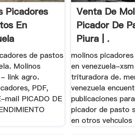
s Picadores
Venta De Mol
tos En
Picador De P
ela
Piura | .
icadores de pastos
molinos picadores
ela. Molinos
en venezuela-xsm
- link agro.
trituradora de. me
icadores, PDF,
venezuela encuent
 E-mail PICADO DE
publicaciones par
RENDIMIENTO
picador de pasto 
en otros vehculos .