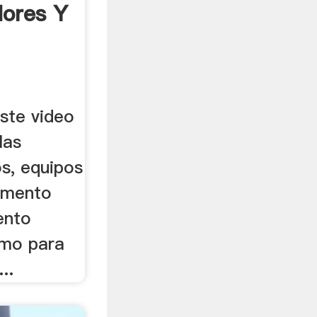
dores Y
ste video
las
s, equipos
limento
ento
omo para
..