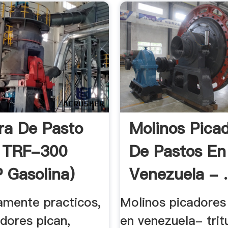
ra De Pasto
Molinos Pica
o TRF-300
De Pastos En
P Gasolina)
Venezuela - .
mente practicos,
Molinos picadores
dores pican,
en venezuela- trit