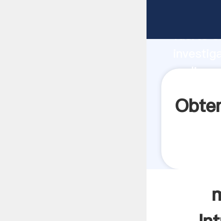
molinos 
fuerte c
investig
molinos 
aporta v
Obten
m