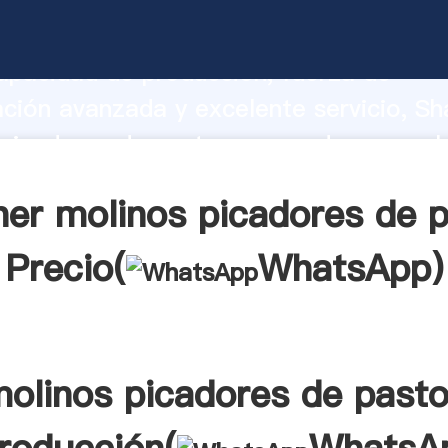
picadores de pastos fabricante Agarra
apacidad de producción, fuerza de
ación avanzada y excelente servicio, Sh
picadores de pastos proveedor crea el 
alores a todos los clientes.
er molinos picadores de 
Precio(
WhatsApp
)
olinos picadores de past