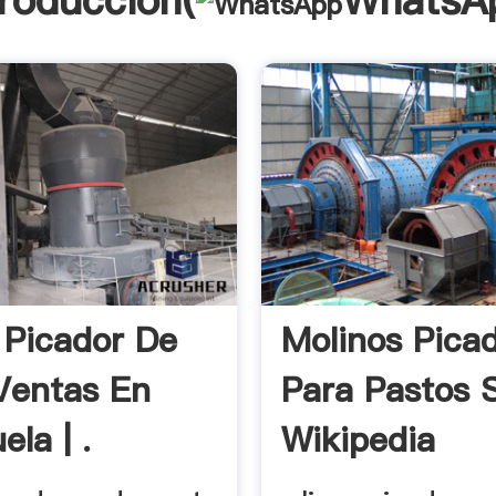
troducción(
WhatsA
 Picador De
Molinos Pica
Ventas En
Para Pastos 
la | .
Wikipedia