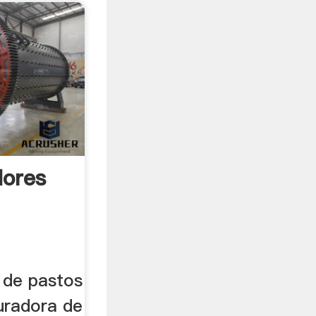
dores
 de pastos
uradora de