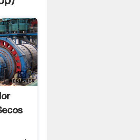
pp
)
dor
Secos