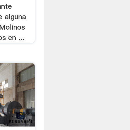
ante
ne alguna
 Molinos
s en ...