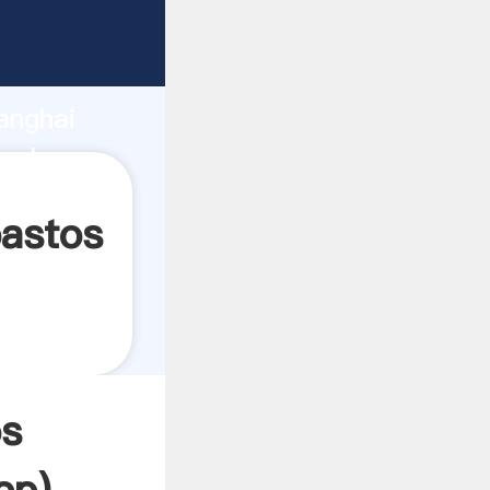
ndo
anghai
valor y
pastos
os