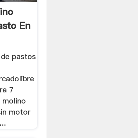
ino
asto En
 de pastos
rcadolibre
ra 7
a molino
sin motor
..