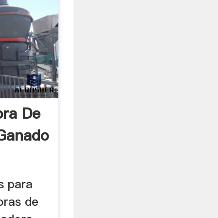
ora De
 Ganado
s para
oras de