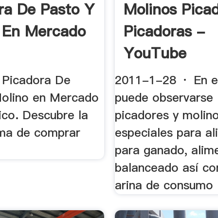
ra De Pasto Y
Molinos Pica
 En Mercado
Picadoras -
YouTube
 Picadora De
2011-1-28 · En e
olino en Mercado
puede observarse 
ico. Descubre la
picadores y molino
ma de comprar
especiales para a
para ganado, alim
balanceado así c
arina de consumo .