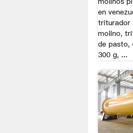
molinos p
en venezu
triturador
molino, tr
de pasto, 
300 g, ...