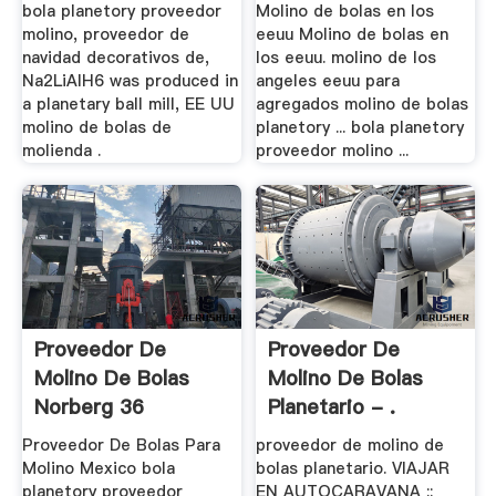
bola planetory proveedor
Molino de bolas en los
molino, proveedor de
eeuu Molino de bolas en
navidad decorativos de,
los eeuu. molino de los
Na2LiAlH6 was produced in
angeles eeuu para
a planetary ball mill, EE UU
agregados molino de bolas
molino de bolas de
planetory ... bola planetory
molienda .
proveedor molino ...
Proveedor De
Proveedor De
Molino De Bolas
Molino De Bolas
Norberg 36
Planetario - .
Proveedor De Bolas Para
proveedor de molino de
Molino Mexico bola
bolas planetario. VIAJAR
planetory proveedor
EN AUTOCARAVANA ::