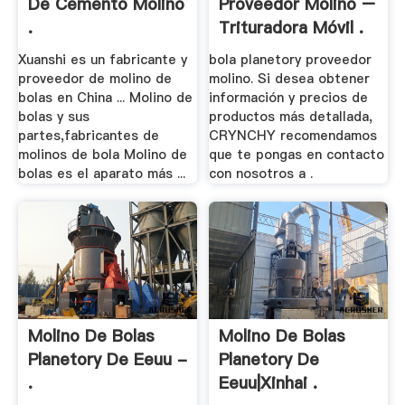
De Cemento Molino
Proveedor Molino –
.
Trituradora Móvil .
Xuanshi es un fabricante y
bola planetory proveedor
proveedor de molino de
molino. Si desea obtener
bolas en China ... Molino de
información y precios de
bolas y sus
productos más detallada,
partes,fabricantes de
CRYNCHY recomendamos
molinos de bola Molino de
que te pongas en contacto
bolas es el aparato más ...
con nosotros a .
Molino De Bolas
Molino De Bolas
Planetory De Eeuu -
Planetory De
.
Eeuu|Xinhai .