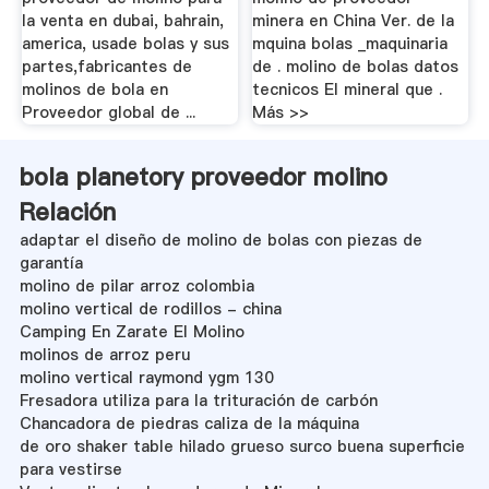
la venta en dubai, bahrain,
minera en China Ver. de la
america, usade bolas y sus
mquina bolas _maquinaria
partes,fabricantes de
de . molino de bolas datos
molinos de bola en
tecnicos El mineral que .
Proveedor global de ...
Más >>
bola planetory proveedor molino
Relación
adaptar el diseño de molino de bolas con piezas de
garantía
molino de pilar arroz colombia
molino vertical de rodillos - china
Camping En Zarate El Molino
molinos de arroz peru
molino vertical raymond ygm 130
Fresadora utiliza para la trituración de carbón
Chancadora de piedras caliza de la máquina
de oro shaker table hilado grueso surco buena superficie
para vestirse