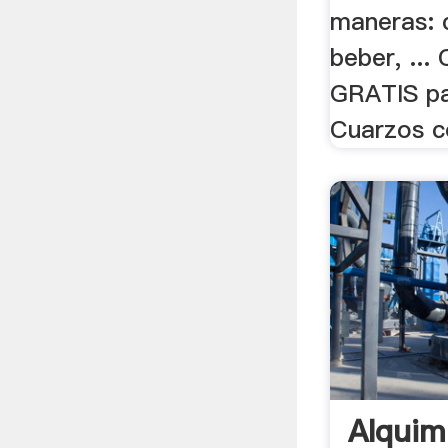
maneras: 
beber, ..
GRATIS pa
Cuarzos co
Alquim