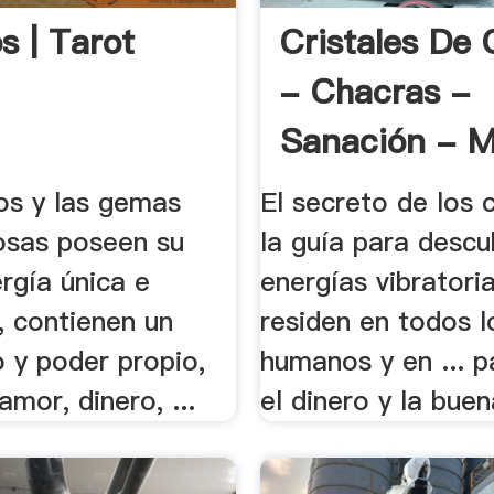
s | Tarot
Cristales De
- Chacras -
Sanación - M
.
os y las gemas
El secreto de los 
osas poseen su
la guía para descub
rgía única e
energías vibratori
e, contienen un
residen en todos l
o y poder propio,
humanos y en ... p
 amor, dinero, ...
el dinero y la buena