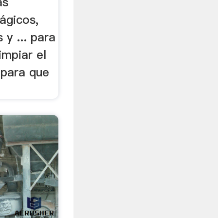
as
ágicos,
 y ... para
limpiar el
 para que