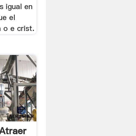
 igual en
ue el
 o e crist.
Atraer