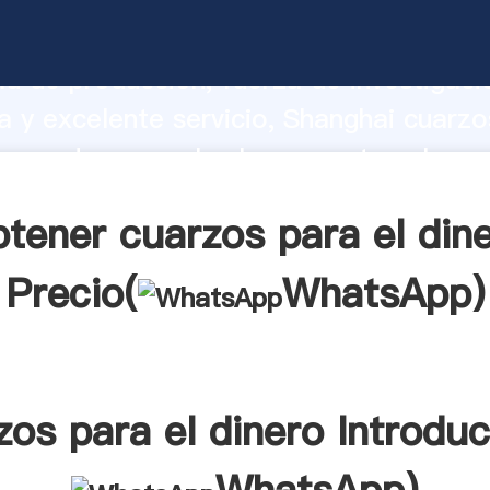
para el dinero fabricante Agarrando fu
d de producción, fuerza de investigaci
 y excelente servicio, Shanghai cuarzo
roveedor crea el valor y aporta valores
tes.
tener cuarzos para el din
Precio(
WhatsApp
)
zos para el dinero Introduc