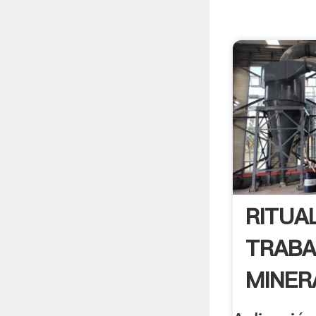
RITUA
TRABA
MINER
EL .