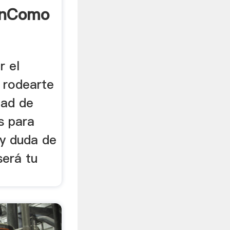
UnComo
r el
a rodearte
dad de
s para
ay duda de
será tu