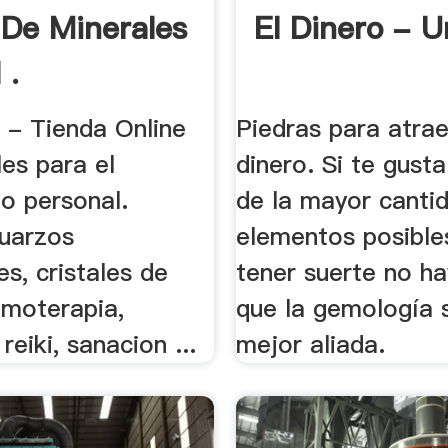
 De Minerales
El Dinero - 
 .
 - Tienda Online
Piedras para atrae
es para el
dinero. Si te gust
o personal.
de la mayor canti
cuarzos
elementos posible
s, cristales de
tener suerte no h
emoterapia,
que la gemología 
reiki, sanacion ...
mejor aliada.