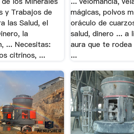
 de los Minerales
... velomancia, vel
s y Trabajos de
mágicas, polvos m
a las Salud, el
oráculo de cuarzos
inero, la
salud, dinero ... a 
, ... Necesitas:
aura que te rodea
s citrinos, ...
...