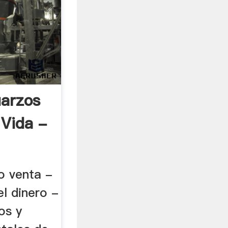
arzos
 Vida -
o venta -
el dinero -
os y