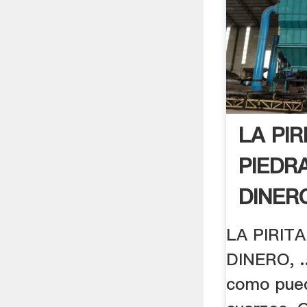
LA PIR
PIEDR
DINERO
LA PIRIT
DINERO, .
como pued