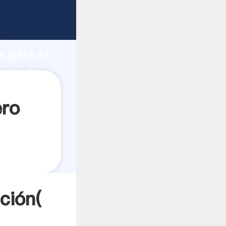
erte
ón
s para el
 a todos
ero
ción(