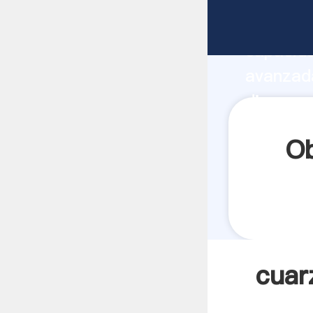
cuarzos 
capacida
avanzada
dinero p
los clien
Ob
cuar