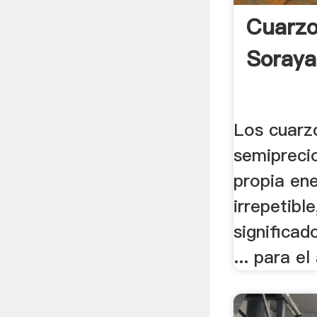
Cuarzo
Soraya
Los cuarz
semipreci
propia ene
irrepetibl
significad
... para el