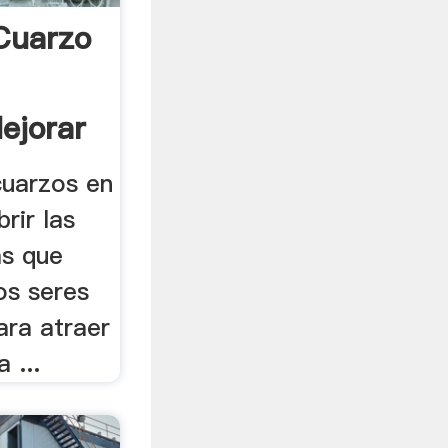
 Cuarzo
ejorar
cuarzos en
rir las
as que
os seres
ara atraer
 ...