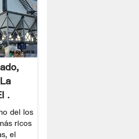
ado,
 La
l .
no del los
más ricos
s, el