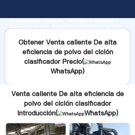
Venta caliente De alta eficiencia de polvo del ciclón
clasificador fabricante Agarrando fuerte capacidad
de producción, fuerza de investigación avanzada y
excelente servicio, Shanghai Venta caliente De alta
eficiencia de polvo del ciclón clasificador proveedor
crea el valor y aporta valores a todos los clientes.
Obtener Venta caliente De alta
eficiencia de polvo del ciclón
clasificador Precio(
WhatsApp
)
Venta caliente De alta eficiencia de
polvo del ciclón clasificador
Introducción(
WhatsApp
)