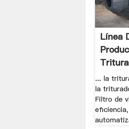
Línea 
Produc
Tritur
.
... la trit
la triturad
Filtro de v
eficiencia
automatiza