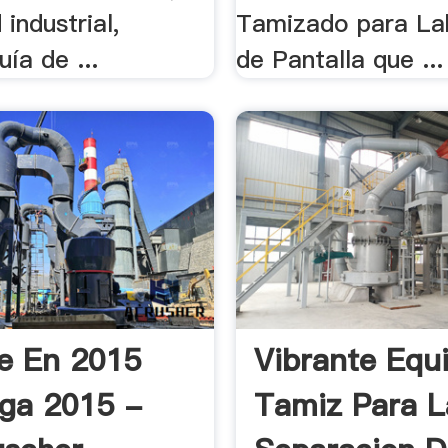
 industrial,
Tamizado para La
ía de ...
de Pantalla que ...
e En 2015
Vibrante Equ
ga 2015 -
Tamiz Para L