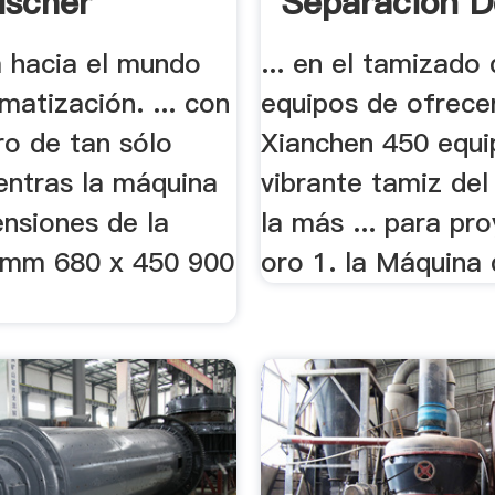
ischer
Separacion D
a hacia el mundo
... en el tamizado
matización. ... con
equipos de ofrecer
ro de tan sólo
Xianchen 450 equi
ntras la máquina
vibrante tamiz del 
ensiones de la
la más ... para pr
 mm 680 x 450 900
oro 1. la Máquina d