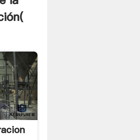
e la
ción(
acion