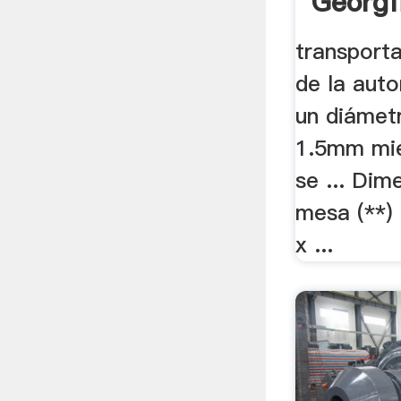
Georgf
transport
de la auto
un diámet
1.5mm mie
se ... Dim
mesa (**)
x ...