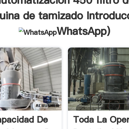
automatización 450 filtro d
ina de tamizado Introduc
WhatsApp
)
apacidad De
Toda La Oper