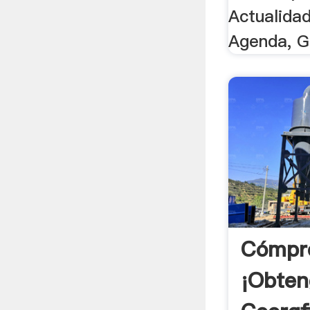
Actualidad
Agenda, Gu
Cómpr
¡Obten