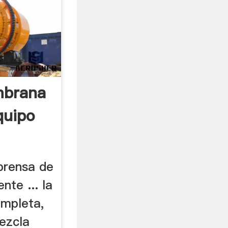
mbrana
quipo
 prensa de
nte ... la
mpleta,
Mezcla