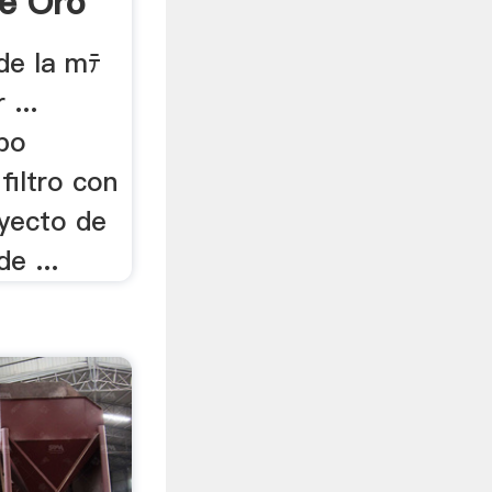
e Oro
 de la mﾃ
 ...
po
filtro con
oyecto de
e ...