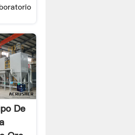
boratorio
ipo De
a