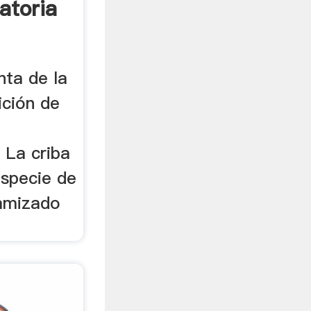
atoria
nta de la
ición de
. La criba
especie de
amizado