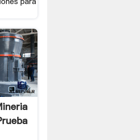
lones para
ineria
Prueba