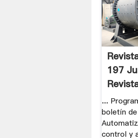
Revist
197 Ju
Revist
... Progra
boletín de 
Automatiz
control y