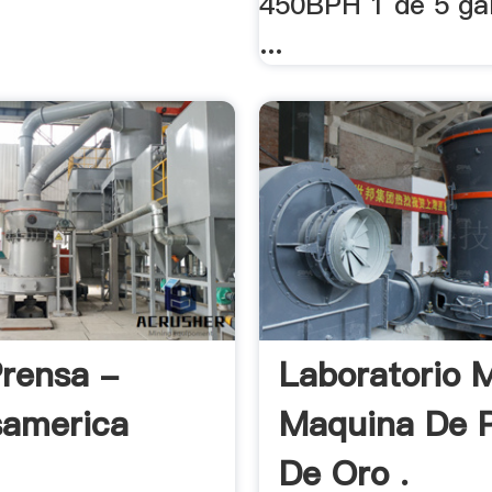
450BPH 1 de 5 ga
...
Prensa -
Laboratorio M
samerica
Maquina De 
De Oro .