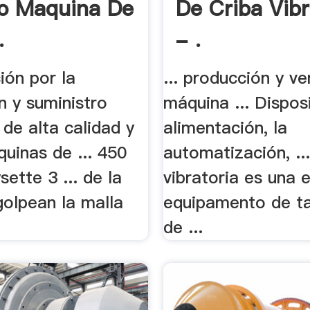
o Maquina De
De Criba Vibr
.
- .
ión por la
... producción y ve
n y suministro
máquina ... Dispos
de alta calidad y
alimentación, la
áquinas de ... 450
automatización, ..
ette 3 ... de la
vibratoria es una 
golpean la malla
equipamento de t
de ...