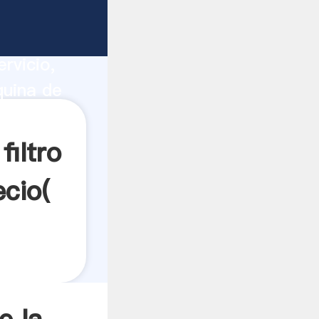
tamizado
ucción,
rvicio,
quina de
res a
iltro
cio(