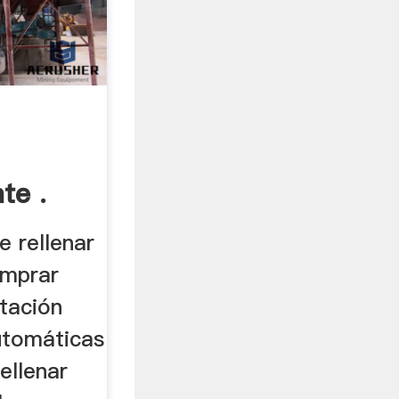
te .
e rellenar
omprar
tación
tomáticas
ellenar