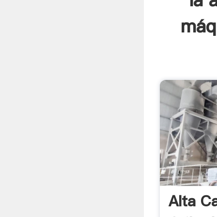
la 
máqu
Alta C