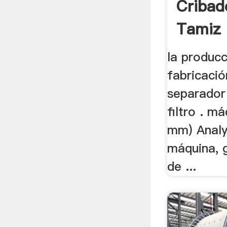
Cribad
Tamiz 
la producc
fabricació
separador 
filtro . m
mm) Analys
máquina, 
de ...