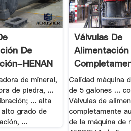
De
Válvulas De
ción De
Alimentación
ación-HENAN
Completamen
uradora de mineral,
Calidad máquina d
ora de piedra, ...
de 5 galones ... c
ibración; ... alta
Válvulas de alimen
, alto grado de
completamente au
ción, ...
de la máquina de r