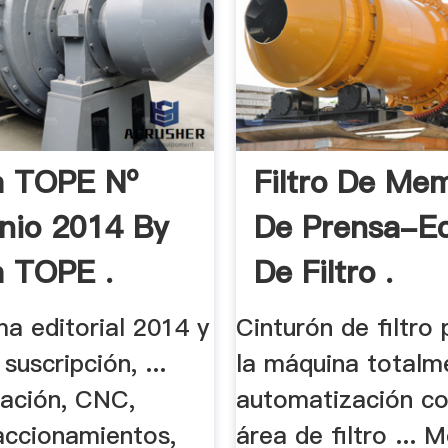
a TOPE Nº
Filtro De Me
nio 2014 By
De Prensa-E
a TOPE .
De Filtro .
ma editorial 2014 y
Cinturón de filtro
suscripción, ...
la máquina totalme
ación, CNC,
automatización co
 accionamientos,
área de filtro ... 