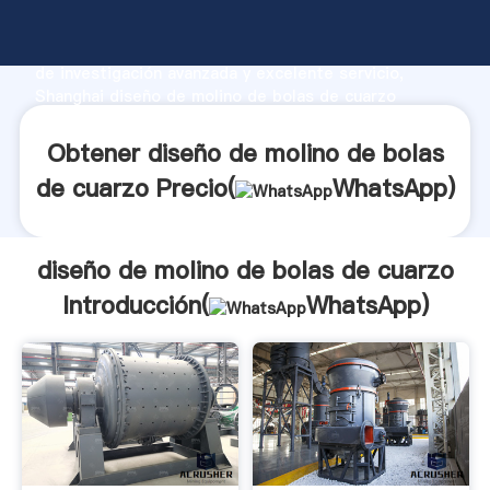
diseño de molino de bolas de cuarzo fabricante
Agarrando fuerte capacidad de producción, fuerza
de investigación avanzada y excelente servicio,
Shanghai diseño de molino de bolas de cuarzo
proveedor crea el valor y aporta valores a todos los
clientes.
Obtener diseño de molino de bolas
de cuarzo Precio(
WhatsApp
)
diseño de molino de bolas de cuarzo
Introducción(
WhatsApp
)