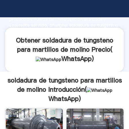
soldadura de tungsteno para martillos de molino
fabricante Agarrando fuerte capacidad de
producción, fuerza de investigación avanzada y
excelente servicio, Shanghai soldadura de tungsteno
para martillos de molino proveedor crea el valor y
aporta valores a todos los clientes.
Obtener soldadura de tungsteno
para martillos de molino Precio(
WhatsApp
)
soldadura de tungsteno para martillos
de molino Introducción(
WhatsApp
)