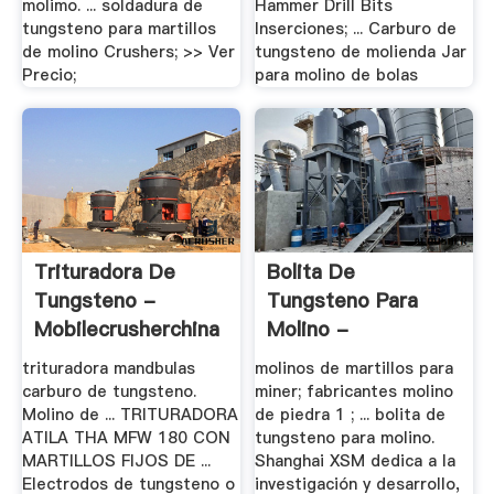
molimo. ... soldadura de
Hammer Drill Bits
tungsteno para martillos
Inserciones; ... Carburo de
de molino Crushers; >> Ver
tungsteno de molienda Jar
Precio;
para molino de bolas
Trituradora De
Bolita De
Tungsteno -
Tungsteno Para
Mobilecrusherchina
Molino -
Trituradora De .
trituradora mandbulas
molinos de martillos para
carburo de tungsteno.
miner; fabricantes molino
Molino de ... TRITURADORA
de piedra 1 ; ... bolita de
ATILA THA MFW 180 CON
tungsteno para molino.
MARTILLOS FIJOS DE ...
Shanghai XSM dedica a la
Electrodos de tungsteno o
investigación y desarrollo,