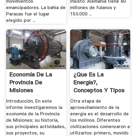
movimientos
Insisto. Alemania tiene 80
emancipadores. La bahía de
millones de fulanos y
Paracas fue el lugar
150.000 ...
elegido por ...
Economía De La
¿Que Es La
Provincia De
Energía?,
Misiones
Conceptos Y Tipos
(Argentina)
De Energía. .
Introducción. En este
Otra etapa de
informe investigaremos la
aprovechamiento de la
economía de la Provincia
energía es el desarrollo de
de Misiones; su historia,
los molinos. Diferentes
sus principales actividades,
civilizaciones comenzaron a
sus proyectos, su
utilizarlos: primero, movido