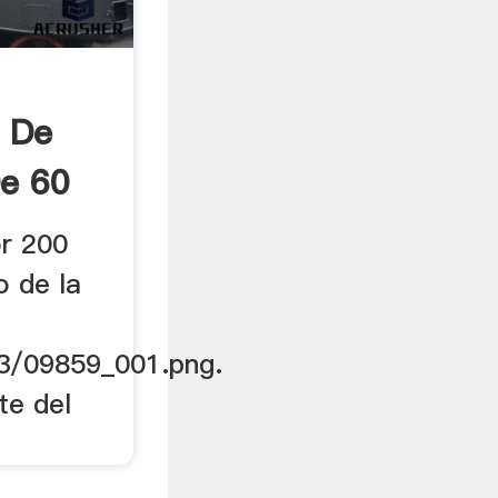
 De
e 60
or 200
o de la
3/09859_001.png.
te del