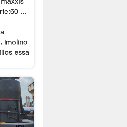
s maxxis
ie:60 ...
ra
. ¦molino
illos essa