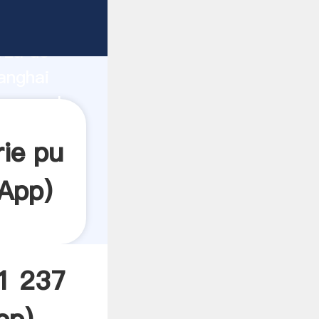
e
rza de
anghai
 crea el
rie pu
App
)
01 237