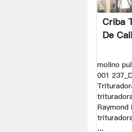
Criba 
De Cal
molino pul
001 237_D
Trituradora
triturador
Raymond M
triturador
...