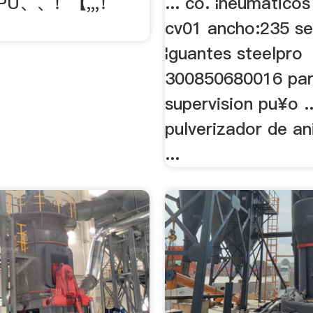
 PU、、！【,,,！
... co. ¦neumatico
cv01 ancho:235 ser
¦guantes steelpro
300850680016 pa
supervision pu¥o ..
pulverizador de an
...