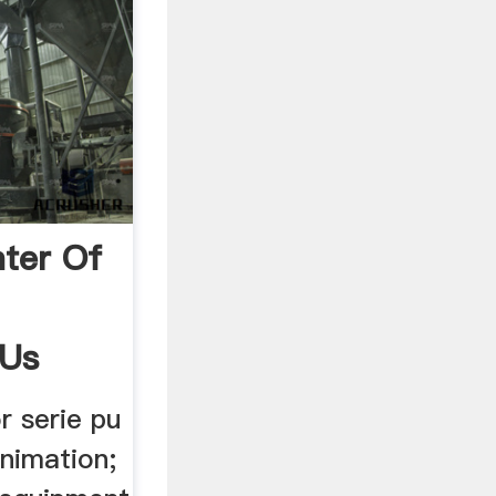
nter Of
.us
r serie pu
nimation;