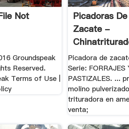
File Not
Picadoras De
Zacate -
Chinatriturad
016 Groundspeak
Picadora de zacate
ights Reserved.
Serie: FORRAJES 
ak Terms of Use |
PASTIZALES. ... p
licy
molino pulverizado
trituradora en am
venta;