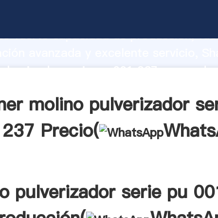
ulverizador serie pu 001 237 fabricant
o fuerte capacidad de producción, fue
ación avanzada y excelente servicio, Sh
ulverizador serie pu 001 237 proveedor
aporta valores a todos los clientes.
er molino pulverizador se
 237 Precio(
Whats
o pulverizador serie pu 0