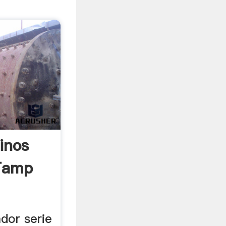
inos
Tamp
ador serie