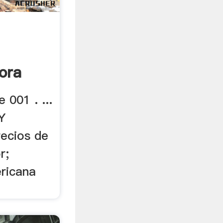
ora
 001 . ...
Y
recios de
r;
ericana