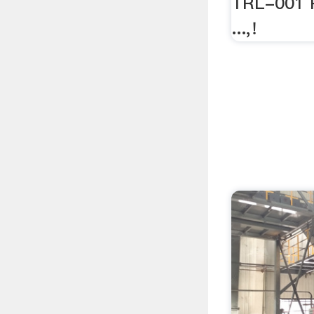
TRL-001
...,！