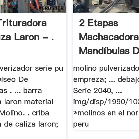
Trituradora
2 Etapas
iza Laron - .
Machacadora
Mandíbulas D
Mm
verizador serie pu
molino pulverizad
iseo De
empreza; ... debaj
s . ... barra
Serie 2040, ...
a laron material
img/disp/1990/10
olino. . criba
»molinos en el nor
a de caliza laron;
peru