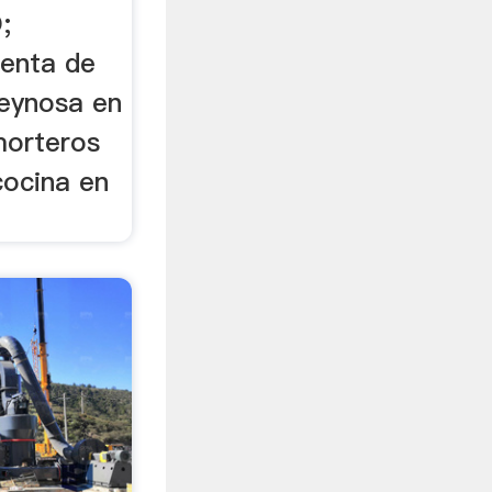
;
enta de
reynosa en
morteros
cocina en