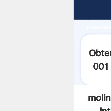
molino p
Agarrand
investig
molino p
valor y 
Obten
001
molin