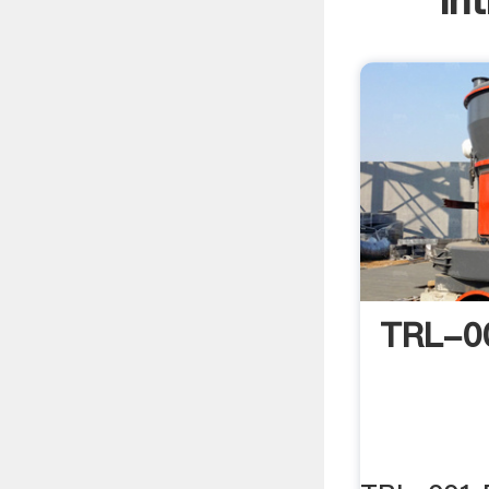
In
TRL-0