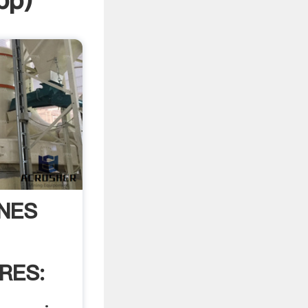
pp
)
NES
RES: