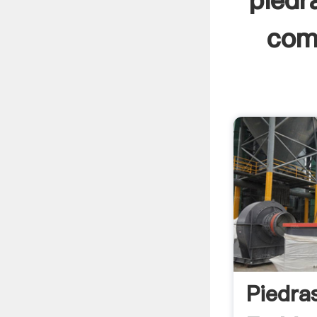
piedr
com
Piedra