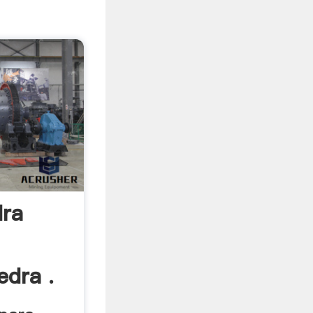
ra
edra .