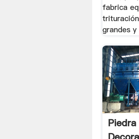
fabrica e
trituració
grandes y
Piedra
Decora