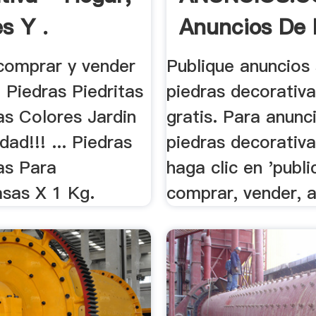
s Y .
Anuncios De 
.
 comprar y vender
Publique anuncios
. Piedras Piedritas
piedras decorativa
as Colores Jardin
gratis. Para anunc
ad!!! ... Piedras
piedras decorativa
as Para
haga clic en 'public
asas X 1 Kg.
comprar, vender, al