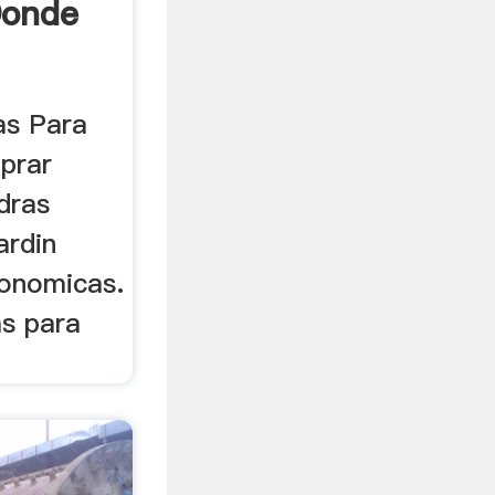
Donde
as Para
prar
dras
ardin
onomicas.
as para