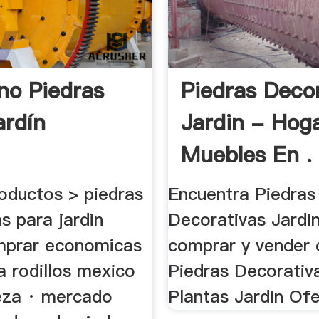
ino Piedras
Piedras Deco
ardín
Jardin - Hog
Muebles En .
roductos > piedras
Encuentra Piedras
s para jardin
Decorativas Jardin
mprar economicas
comprar y vender d
 a rodillos mexico
Piedras Decorativ
eza · mercado
Plantas Jardin Ofe