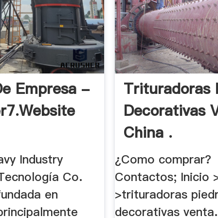
 De Empresa -
Trituradoras 
r7.website
Decorativas 
China .
vy Industry
¿Como comprar?
 Tecnología Co.
Contactos; Inicio 
fundada en
>trituradoras pied
principalmente
decorativas venta. 