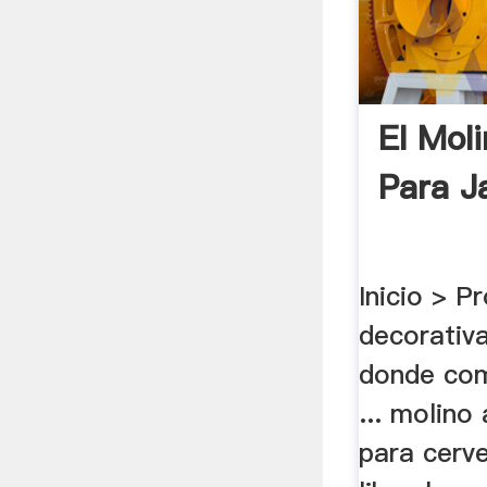
El Mol
Para J
Inicio > P
decorativa
donde co
... molino
para cerv