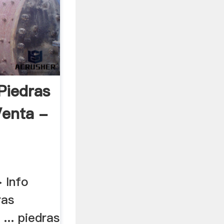
Piedras
Venta -
> Info
ras
... piedras