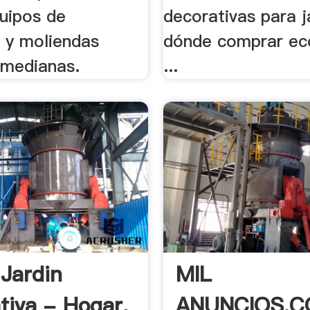
quipos de
decorativas para j
n y moliendas
dónde comprar ec
 medianas.
...
 Jardin
MIL
tiva - Hogar,
ANUNCIOS.C