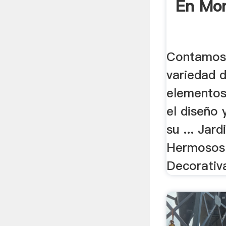
En Mon
Contamos 
variedad d
elementos
el diseño 
su ... Jar
Hermosos 
Decorativa