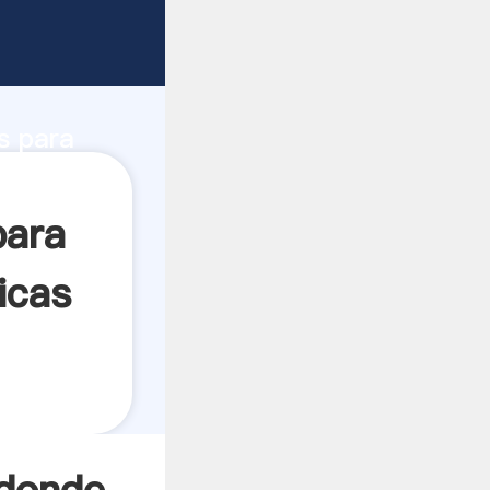
idad de
s para
ea el
para
icas