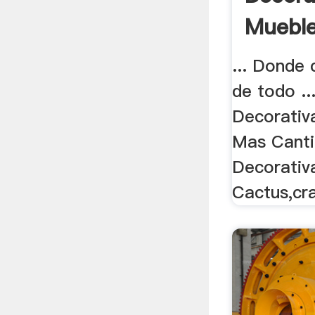
Mueble
... Donde
de todo ..
Decorativ
Mas Cantid
Decorativ
Cactus,cr