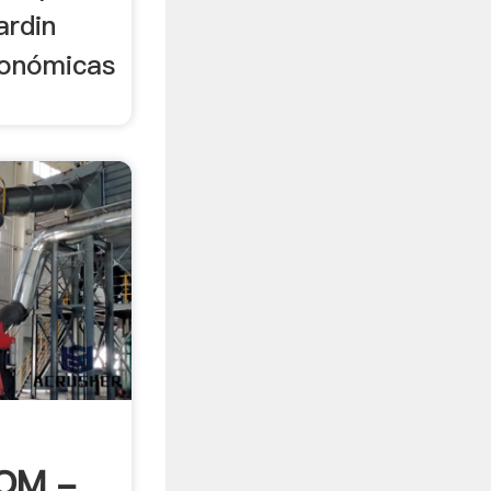
ardin
onómicas
OM -