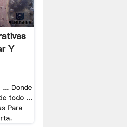
rativas
ar Y
 ... Donde
e todo ...
as Para
rta.