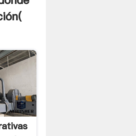
 donde
ión(
rativas