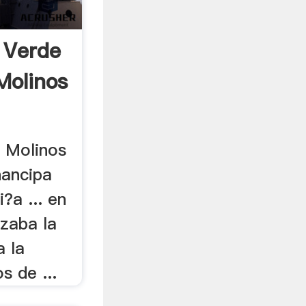
 Verde
Molinos
 Molinos
hancipa
?a ... en
izaba la
a la
s de ...