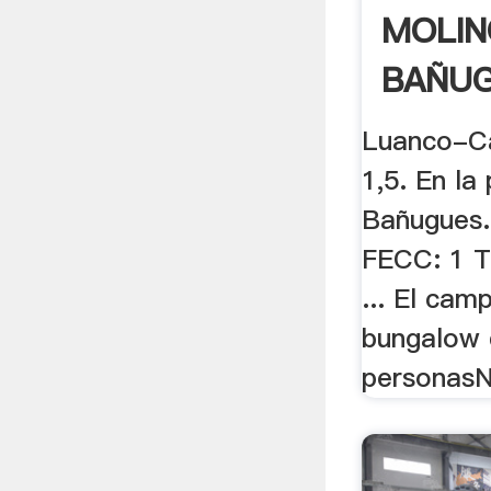
MOLIN
BAÑUG
Luanco-C
1,5. En la
Bañugues.
FECC: 1 T
... El cam
bungalow 
personasNo