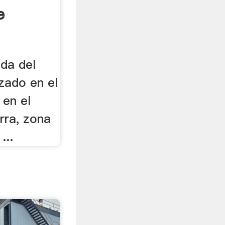
e
eda del
zado en el
 en el
rra, zona
...