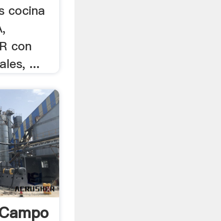
as cocina
,
R con
les, ...
l Campo