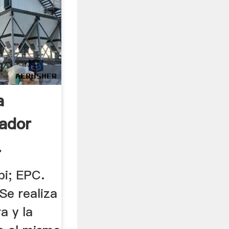
a
ador
.
pi; EPC.
Se realiza
a y la