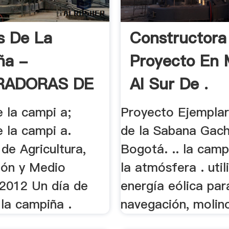
s De La
Constructora
ña -
Proyecto En 
RADORAS DE
Al Sur De .
 la campi a;
Proyecto Ejemplar
 la campi a.
de la Sabana Gac
 de Agricultura,
Bogotá. .. la campi
ión y Medio
la atmósfera . util
2012 Un día de
energía eólica par
la campiña .
navegación, molino