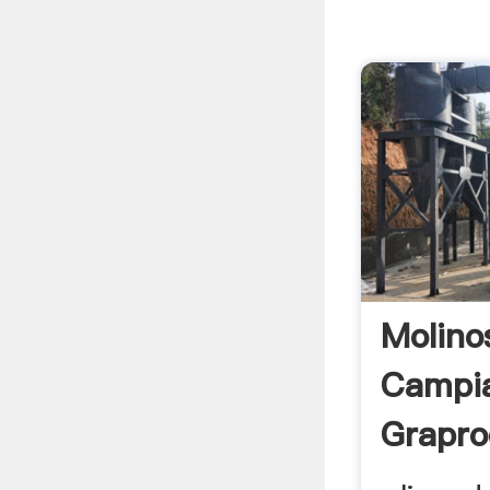
Molino
Campi
Grapro