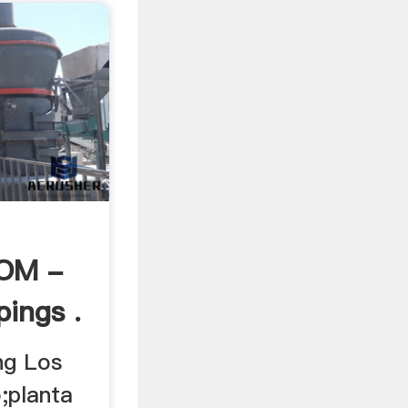
OM -
ings .
ng Los
;planta