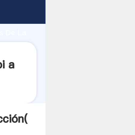
uerte
ón
os De La
es a
i a
cción(