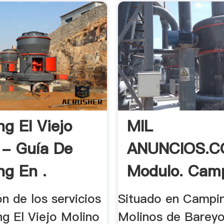
g El Viejo
MIL
 - Guía De
ANUNCIOS.C
g En .
Modulo. Camp
n de los servicios
Situado en Campi
g El Viejo Molino
Molinos de Bareyo