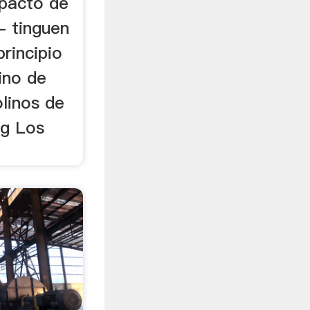
pacto de
- tinguen
principio
lino de
linos de
ng Los