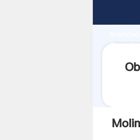
Molinos
capacida
avanzada
Campi a 
todos lo
Ob
Molin