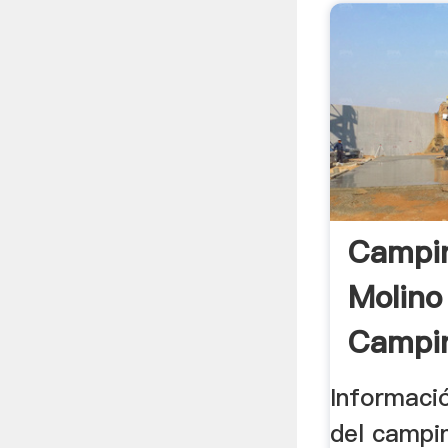
Campin
Molino
Campin
Informació
del campin