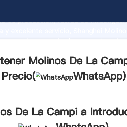
 De La Campi a fabricante Agarrando f
d de producción, fuerza de investigaci
 y excelente servicio, Shanghai Molin
proveedor crea el valor y aporta valor
s clientes.
tener Molinos De La Camp
Precio(
WhatsApp
)
os De La Campi a Introdu