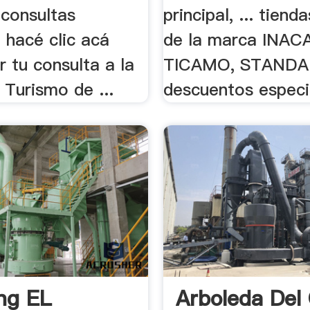
 consultas
principal, ... tiend
? hacé clic acá
de la marca INACA
r tu consulta a la
TICAMO, STANDA
 Turismo de ...
descuentos especia
ng EL
Arboleda De