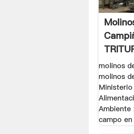
Molino
Campi
TRITU
.
molinos de
molinos de
Ministerio
Alimentac
Ambiente 
campo en 