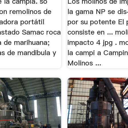
e la campia. so
Los molinos de im
con remolinos de
la gama NP se dis
radora portátil
por su potente El 
lastado Samac roca
consiste en ... mo
a de marihuana;
impacto 4 jpg . mo
as de mandibula y
la campi a Campi
Molinos ...