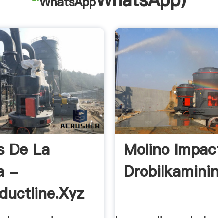
WhatsApp
)
s De La
Molino Impac
a -
Drobilkamini
ductline.xyz