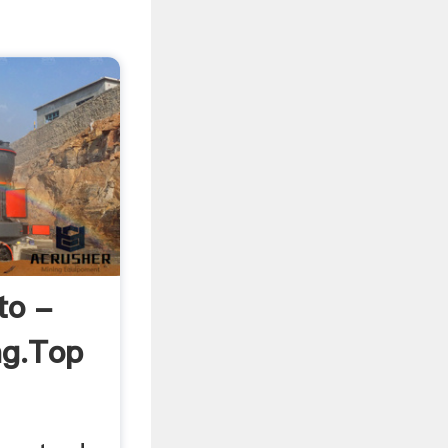
to -
ng.top