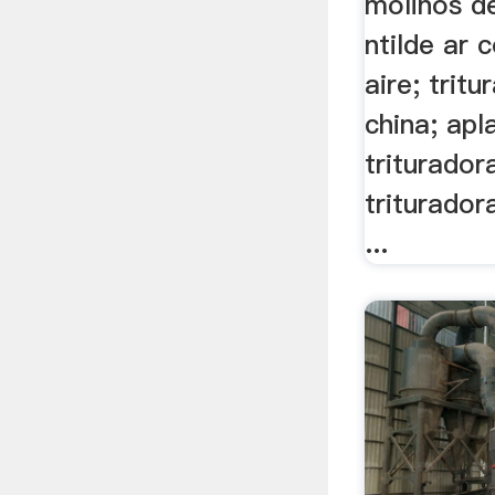
molinos d
ntilde ar 
aire; tritu
china; ap
triturador
triturador
...