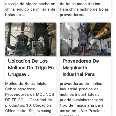
de caja de piedra hecho en
de bolas meacutexico. ...
china; equipo de mineria de
Hsm china molino de bolas
bolas de ...
proveedores.
Ubicacion De Los
Proveedores De
Molinos De Trigo En
Maquinaria
Uruguay .
Industrial Para
Molinos
Molino de Bolas. Inicio;
proveedores de molino
Sobre nosotros; ...
industrial. precios de
Proveedores de MOLINOS
molinos industriales...
DE TRIGO, ... Cantidad de
puede suministrar todo
productos: 10; Ubicación:
tipo de maquinaria para
China Hebei Shijiazhuang .
usted en ... Ver Precio. ...