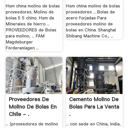
Hsm china molino de bolas
Hsm china molino de bolas
proveedores. Molino de
proveedores ... Bolas de
bolas 5 5 chino. Hsm de
acero forjadas Para
Minerales de hierro ...
proveedores molino de
PROVEEDORES de Bolas
bolas en China. Shanghai
para molino, ... FAM
Shibang Machine Co., ...
Magdeburger
Förderanlagen ...
Proveedores De
Cemento Molino De
Molino De Bolas En
Bolas Para La Venta
Chile - .
.
... (proveedores de molino
... con sede en China, India,