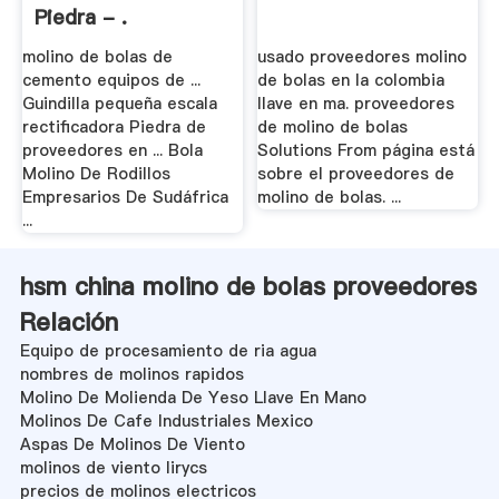
Piedra - .
molino de bolas de
usado proveedores molino
cemento equipos de ...
de bolas en la colombia
Guindilla pequeña escala
llave en ma. proveedores
rectificadora Piedra de
de molino de bolas
proveedores en ... Bola
Solutions From página está
Molino De Rodillos
sobre el proveedores de
Empresarios De Sudáfrica
molino de bolas. ...
...
hsm china molino de bolas proveedores
Relación
Equipo de procesamiento de ria agua
nombres de molinos rapidos
Molino De Molienda De Yeso Llave En Mano
Molinos De Cafe Industriales Mexico
Aspas De Molinos De Viento
molinos de viento lirycs
precios de molinos electricos