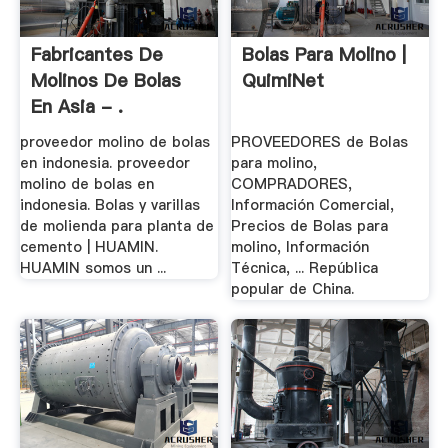
Fabricantes De
Bolas Para Molino |
Molinos De Bolas
QuimiNet
En Asia - .
proveedor molino de bolas
PROVEEDORES de Bolas
en indonesia. proveedor
para molino,
molino de bolas en
COMPRADORES,
indonesia. Bolas y varillas
Información Comercial,
de molienda para planta de
Precios de Bolas para
cemento | HUAMIN.
molino, Información
HUAMIN somos un ...
Técnica, ... República
popular de China.