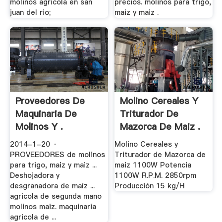
molinos agricola en san
precios. molinos para trigo,
juan del rio;
maiz y maiz .
Proveedores De
Molino Cereales Y
Maquinaria De
Triturador De
Molinos Y .
Mazorca De Maiz .
2014-1-20 ·
Molino Cereales y
PROVEEDORES de molinos
Triturador de Mazorca de
para trigo, maiz y maiz ...
maiz 1100W Potencia
Deshojadora y
1100W R.P.M. 2850rpm
desgranadora de maíz ...
Producción 15 kg/H
agricola de segunda mano
molinos maiz. maquinaria
agricola de ...