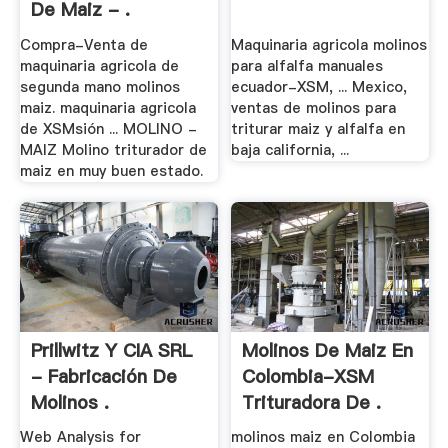
De Maiz - .
Compra-Venta de
Maquinaria agricola molinos
maquinaria agricola de
para alfalfa manuales
segunda mano molinos
ecuador-XSM, ... Mexico,
maiz. maquinaria agricola
ventas de molinos para
de XSMsión ... MOLINO -
triturar maiz y alfalfa en
MAIZ Molino triturador de
baja california, ...
maiz en muy buen estado.
Prillwitz Y CIA SRL
Molinos De Maiz En
- Fabricación De
Colombia-XSM
Molinos .
Trituradora De .
Web Analysis for
molinos maiz en Colombia