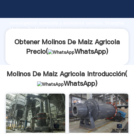
Molinos De Maiz Agricola fabricante Agarrando
fuerte capacidad de producción, fuerza de
investigación avanzada y excelente servicio, Shanghai
Molinos De Maiz Agricola proveedor crea el valor y
aporta valores a todos los clientes.
Obtener Molinos De Maiz Agricola
Precio(
WhatsApp
)
Molinos De Maiz Agricola Introducción(
WhatsApp
)