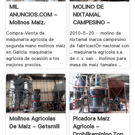
MIL
MOLINO DE
ANUNCIOS.COM -
NIXTAMAL
Molinos Maiz.
CAMPESINO -
Maquinaria .
YouTube
Compra-Venta de
2010-5-20 · molino de
maquinaria agricola de
nixtamal marca campesino
segunda mano molinos maiz
de fabricaciÓn nacional con
en Galicia. maquinaria
... maquinaria agricola s.a.
agricola de ocasión a los
de c .v. san ... molinos para
mejores precios.
masa de maiz tamales ...
Molinos Agricolas
Picadora Maiz
De Maiz - Getsmill
Agricola -
Drobilkamining.top