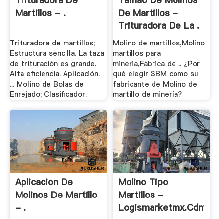
Trituradora De
Tamao De Molinos
Martillos - .
De Martillos -
Trituradora De La .
Trituradora de martillos;
Molino de martillos,Molino
Estructura sencilla. La taza
martillos para
de trituración es grande.
mineria,Fábrica de .. ¿Por
Alta eficiencia. Aplicación.
qué elegir SBM como su
... Molino de Bolas de
fabricante de Molino de
Enrejado; Clasificador.
martillo de minería?
Aplicacion De
Molino Tipo
Molinos De Martillo
Martillos -
- .
Logismarketmx.cdnwm