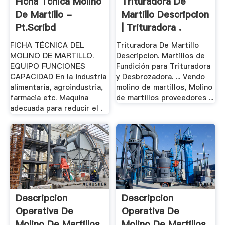
Ficha Tcnica Molino
Trituradora De
De Martillo -
Martillo Descripcion
Pt.scribd
| Trituradora .
FICHA TÉCNICA DEL
Trituradora De Martillo
MOLINO DE MARTILLO.
Descripcion. Martillos de
EQUIPO FUNCIONES
Fundición para Trituradora
CAPACIDAD En la industria
y Desbrozadora. ... Vendo
alimentaria, agroindustria,
molino de martillos, Molino
farmacia etc. Maquina
de martillos proveedores ...
adecuada para reducir el .
Descripcion
Descripcion
Operativa De
Operativa De
Molino De Martillos
Molino De Martillos