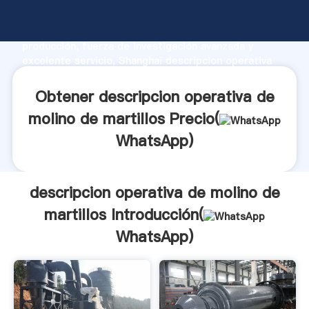
descripcion operativa de molino de martillos
fabricante Agarrando fuerte capacidad de
producción, fuerza de investigación avanzada y
excelente servicio, Shanghai descripcion operativa
de molino de martillos proveedor crea el valor y
aporta valores a todos los clientes.
Obtener descripcion operativa de
molino de martillos Precio(
WhatsApp
)
descripcion operativa de molino de
martillos Introducción(
WhatsApp
)