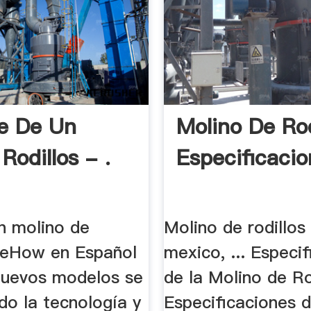
e De Un
Molino De Rod
Rodillos - .
Especificacio
n molino de
Molino de rodillo
| eHow en Español
mexico, ... Especi
 nuevos modelos se
de la Molino de Rod
do la tecnología y
Especificaciones d