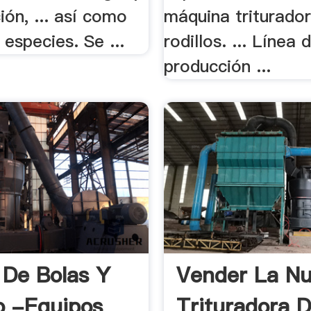
ión, ... así como
máquina triturado
 especies. Se ...
rodillos. ... Línea 
producción ...
 De Bolas Y
Vender La N
lo -equipos
Trituradora 