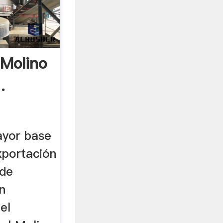
 Molino
.
ayor base
xportación
 de
an
el