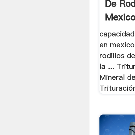
De Rod
Mexico
capacidad 
en mexico 
rodillos d
la ... Trit
Mineral d
Trituració