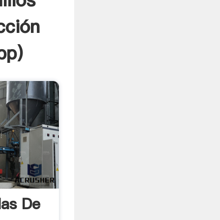
illos
cción
pp
)
las De