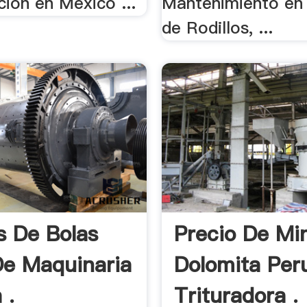
ión en México ...
Mantenimiento en 
de Rodillos, ...
s De Bolas
Precio De Mi
e Maquinaria
Dolomita Pe
 .
Trituradora .