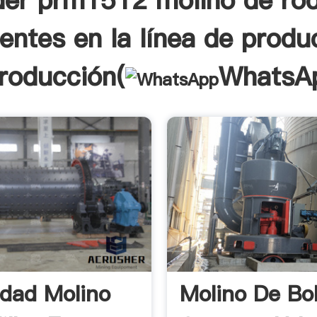
er prm1512 molino de rod
rentes en la línea de produ
troducción(
WhatsA
dad Molino
Molino De Bo