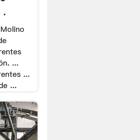
 .
 Molino
de
erentes
n. ...
ntes ...
e ...