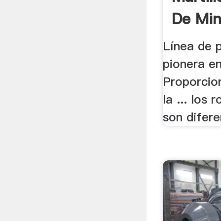
De Min
Línea de p
pionera en
Proporcio
la ... los r
son diferen