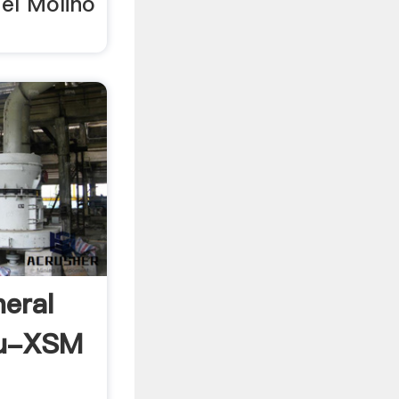
el Molino
neral
ru-XSM