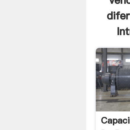
vend
dife
In
Capaci