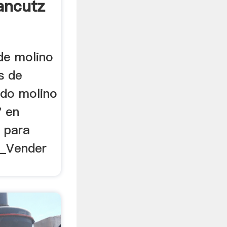
ancutz
de molino
s de
ndo molino
' en
a para
o_Vender