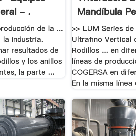
eral - .
Mandíbula Pe
roducción de la ...
>> LUM Series de
 la industria.
Ultrafino Vertical 
nar resultados de
Rodillos ... en dif
odillos y los anillos
líneas de producció
tes, la parte ...
COGERSA en difere
En la misma línea d