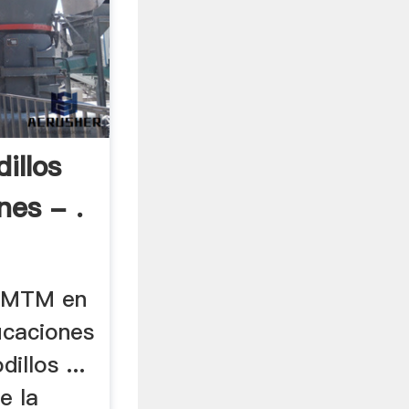
illos
nes - .
s MTM en
ficaciones
illos ...
e la