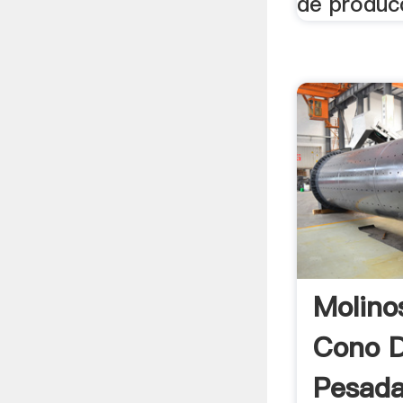
de producc
Molino
Cono D
Pesada