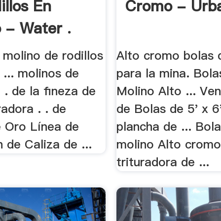
illos En
Cromo - Urb
 - Water .
molino de rodillos
Alto cromo bolas 
... molinos de
para la mina. Bola
e . de la fineza de
Molino Alto ... Ve
uradora . . de
de Bolas de 5' x 6
e Oro Línea de
plancha de ... Bol
n de Caliza de ...
molino Alto crom
trituradora de ...