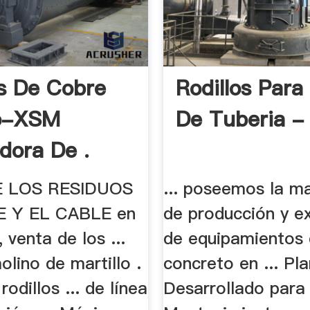
s De Cobre
Rodillos Para
o-XSM
De Tuberia - 
adora De .
E LOS RESIDUOS
... poseemos la m
 Y EL CABLE en
de producción y e
 venta de los ...
de equipamientos
lino de martillo .
concreto en ... Pl
odillos ... de línea
Desarrollado para 