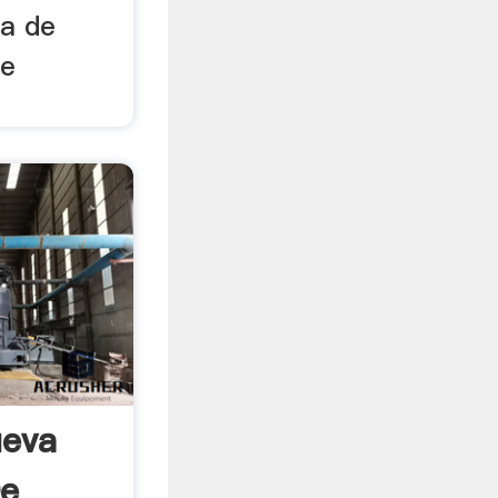
ra de
de
ueva
De