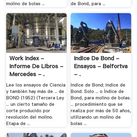
molino de bolas ...
de Bond, para ...
Work Index -
Indice De Bond -
Informe De Libros -
Ensayos - Belfortva
Mercedes - .
- .
Lee los ensayos de Ciencia
Indice de Bond; Indice de
y también hay más de ... de
Bond. Solo ... o Índice de
BOND (1952) (Tercera Ley
Bond, para molino de bolas.
... un cierto tamaño de
... procedimiento que se
corte producido por
realiza por más de 50 años,
revolución del molino.
utilizando un molino de
Etapa de ...
bolas ...