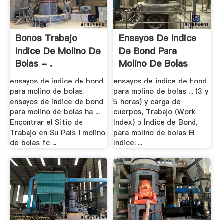
Bonos Trabajo
Ensayos De Indice
Indice De Molino De
De Bond Para
Bolas - .
Molino De Bolas
ensayos de indice de bond
ensayos de indice de bond
para molino de bolas.
para molino de bolas ... (3 y
ensayos de indice de bond
5 horas) y carga de
para molino de bolas ha ...
cuerpos, Trabajo (Work
Encontrar el Sitio de
Index) o Índice de Bond,
Trabajo en Su País ! molino
para molino de bolas El
de bolas fc ...
índice. ...