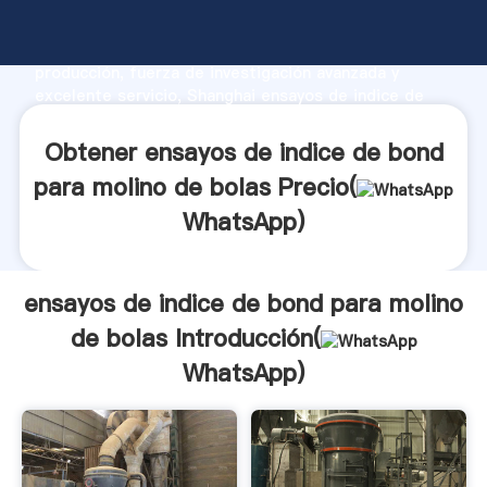
ensayos de indice de bond para molino de bolas
fabricante Agarrando fuerte capacidad de
producción, fuerza de investigación avanzada y
excelente servicio, Shanghai ensayos de indice de
bond para molino de bolas proveedor crea el valor y
aporta valores a todos los clientes.
Obtener ensayos de indice de bond
para molino de bolas Precio(
WhatsApp
)
ensayos de indice de bond para molino
de bolas Introducción(
WhatsApp
)