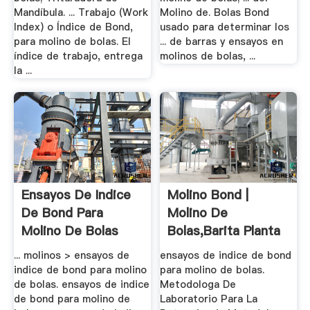
Mandíbula. ... Trabajo (Work
Molino de. Bolas Bond
Index) o Índice de Bond,
usado para determinar los
para molino de bolas. El
... de barras y ensayos en
índice de trabajo, entrega
molinos de bolas, ...
la ...
Ensayos De Indice
Molino Bond |
De Bond Para
Molino De
Molino De Bolas
Bolas,Barita Planta
De .
... molinos > ensayos de
ensayos de indice de bond
indice de bond para molino
para molino de bolas.
de bolas. ensayos de indice
Metodologa De
de bond para molino de
Laboratorio Para La