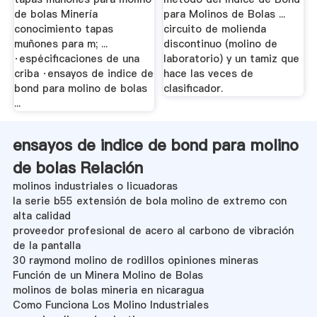
de bolas Minería
para Molinos de Bolas ...
conocimiento tapas
circuito de molienda
muñones para m; ...
discontinuo (molino de
·espécificaciones de una
laboratorio) y un tamiz que
criba ·ensayos de indice de
hace las veces de
bond para molino de bolas
clasificador.
...
ensayos de indice de bond para molino
de bolas Relación
molinos industriales o licuadoras
la serie b55 extensión de bola molino de extremo con
alta calidad
proveedor profesional de acero al carbono de vibración
de la pantalla
30 raymond molino de rodillos opiniones mineras
Función de un Minera Molino de Bolas
molinos de bolas mineria en nicaragua
Como Funciona Los Molino Industriales