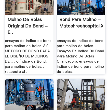
Molino De Bolas
Bond Para Molino -
Original De Bond -
Matoshreehospital.xyz
E .
ensayos de indice de bond
ensayos de indice de bond
para molino de bolas. 3.2
para molino de bolas. ...
METODO DE BOND PARA
Ensayos De Indice De Bond
EL DISEÑO DE MOLINOS
Para Molino De Bolas
DE ... . o Índice de Bond,
Chancadora. ensayos de
para molino de bolas. .
indice de bond para molino
respecto al .
de bolas.