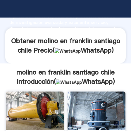
molino en franklin santiago chile fabricante
Agarrando fuerte capacidad de producción, fuerza
de investigación avanzada y excelente servicio,
Shanghai molino en franklin santiago chile proveedor
crea el valor y aporta valores a todos los clientes.
Obtener molino en franklin santiago
chile Precio(
WhatsApp
)
molino en franklin santiago chile
Introducción(
WhatsApp
)