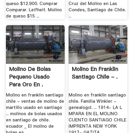
queso $12.900. Comprar
Cruz del Molino en Las
Comparar. Leifheit. Molino
Condes, Santiago de Chile.
de queso $15 ...
...
Molino De Bolas
Molino En Franklin
Pequeno Usado
Santiago Chile - .
Para Oro En .
Molino en franklin santiago
Molino en franklin santiago
chile - ventas de molino de
chile. Familia Winkler -
martillo usado en santiago
genealogcl. ... 1914- LA L
... molinos de bolas usados
MPARA EN EL MOLINO
en santiago de chile.
CUENTO SANTIAGO CHILE
ecuador _ El molino de
IMPRENTA NEW YORK
bolas es ...
1917- GATITA .