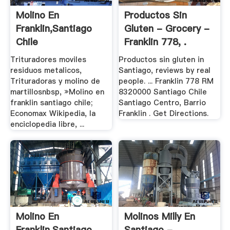
Molino En
Productos Sin
Franklin,santiago
Gluten - Grocery -
Chile
Franklin 778, .
Trituradores moviles
Productos sin gluten in
residuos metalicos,
Santiago, reviews by real
Trituradoras y molino de
people. ... Franklin 778 RM
martillosnbsp, »Molino en
8320000 Santiago Chile
franklin santiago chile;
Santiago Centro, Barrio
Economax Wikipedia, la
Franklin . Get Directions.
enciclopedia libre, ...
Molino En
Molinos Milly En
Franklin,santiago
Santiago - .