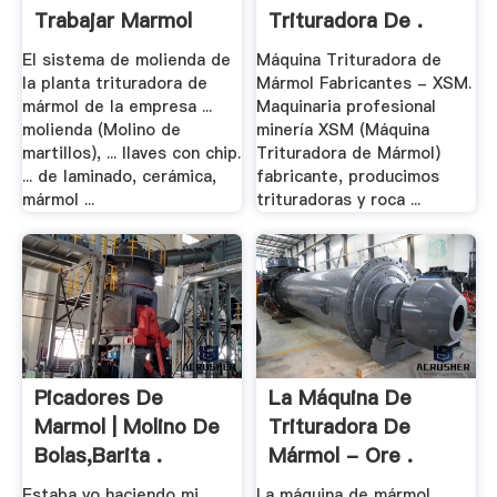
Trabajar Marmol
Trituradora De .
El sistema de molienda de
Máquina Trituradora de
la planta trituradora de
Mármol Fabricantes - XSM.
mármol de la empresa ...
Maquinaria profesional
molienda (Molino de
minería XSM (Máquina
martillos), ... llaves con chip.
Trituradora de Mármol)
... de laminado, cerámica,
fabricante, producimos
mármol ...
trituradoras y roca ...
Picadores De
La Máquina De
Marmol | Molino De
Trituradora De
Bolas,Barita .
Mármol - Ore .
Estaba yo haciendo mi
La máquina de mármol