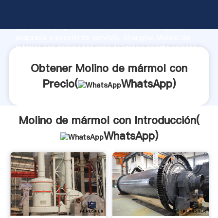
Molino de mármol con fabricante Agarrando fuerte
capacidad de producción, fuerza de investigación
avanzada y excelente servicio, Shanghai Molino de
mármol con proveedor crea el valor y aporta valores
a todos los clientes.
Obtener Molino de mármol con
Precio(
WhatsApp
)
Molino de mármol con Introducción(
WhatsApp
)