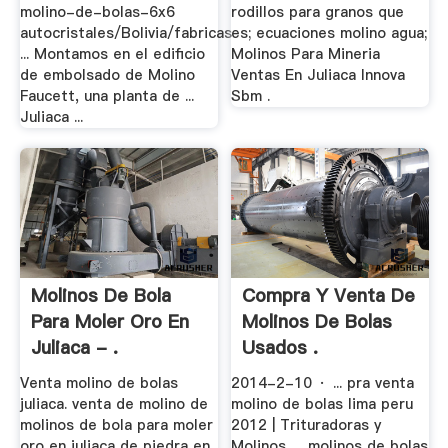
molino-de-bolas-6x6
rodillos para granos que
autocristales/Bolivia/fabricas
es; ecuaciones molino agua;
... Montamos en el edificio
Molinos Para Mineria
de embolsado de Molino
Ventas En Juliaca Innova
Faucett, una planta de ...
Sbm .
Juliaca ...
Molinos De Bola
Compra Y Venta De
Para Moler Oro En
Molinos De Bolas
Juliaca - .
Usados .
Venta molino de bolas
2014-2-10 · ... pra venta
juliaca. venta de molino de
molino de bolas lima peru
molinos de bola para moler
2012 | Trituradoras y
oro en juliaca de piedra en
Molinos. ... molinos de bolas