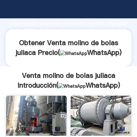
Venta molino de bolas juliaca fabricante Agarrando
fuerte capacidad de producción, fuerza de
investigación avanzada y excelente servicio, Shanghai
Venta molino de bolas juliaca proveedor crea el valor
y aporta valores a todos los clientes.
Obtener Venta molino de bolas
juliaca Precio(
WhatsApp
)
Venta molino de bolas juliaca
Introducción(
WhatsApp
)