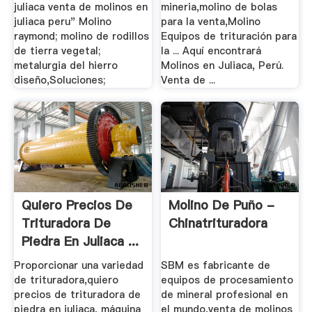
juliaca venta de molinos en
mineria,molino de bolas
juliaca peru" Molino
para la venta,Molino
raymond; molino de rodillos
Equipos de trituración para
de tierra vegetal;
la ... Aquí encontrará
metalurgia del hierro
Molinos en Juliaca, Perú.
diseño,Soluciones;
Venta de ...
Quiero Precios De
Molino De Puño -
Trituradora De
Chinatrituradora
Piedra En Juliaca ...
Proporcionar una variedad
SBM es fabricante de
de trituradora,quiero
equipos de procesamiento
precios de trituradora de
de mineral profesional en
piedra en juliaca, máquina
el mundo,venta de molinos