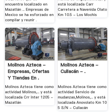
encuentra localizado en
está localizada Carr
Mazatlán ... Empresas de
Carretera a Navenida Olato
Mexico se ha esforzado en
Km 10.5 - Los Mochis
compilar y reunir .
Molinos Azteca -
Molinos Azteca -
Empresas, Ofertas
Culiacán - .
Y Tiendas En .
Molinos Azteca tiene como
Molinos Azteca tiene como
actividad Molinos,... y está
actividad Servicio de
localizada Crr Inter 1205 -
mudanzas,Molinos,... y está
Mazatlán
localizada Anovolato Km 10
5 S/N - Culiacán