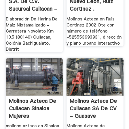
S.A. De C.V.
Nuevo Leon, Ruiz
Sucursal Culiacan -
Cortinez .
.
Elaboración De Harina De
Molinos Azteca en Ruiz
Maíz Nixtamalizado -
Cortinez 2002 Ote con
Carretera Novolato Km
número de teléfono
10.5 (80140) Culiacan,
+525553993931, dirección
Colónia Bachigualato,
y plano urbano interactivo
Distrit
Molinos Azteca De
Molinos Azteca De
Culiacan Sinaloa
Culiacan SA De CV
Mujeres
- Guasave
molinos azteca en Sinaloa
Molinos Azteca de