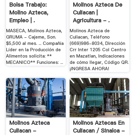
Bolsa Trabajo:
Molinos Azteca De
Molino Azteca,
Culiacan |
Empleo | .
Agricultura - .
MASECA, Molinos Azteca,
Molinos Azteca de
GRUMA - Cajeme, Son.
Culiacan, Teléfono
$5,500 al mes. ... Compañía
(669)986-8034, Dirección
Líder en la Producción de
Crr Inter 1205 Col Centro
Alimentos solicita: **
en Mazatlan, Indicaciones
MECANICO** Funciones: ...
de cómo llegar, Código QR.
¡INGRESA AHORA!
Molinos Azteca
Molinos Aztecas En
Culiacan -
Culiacan / Sinaloa -