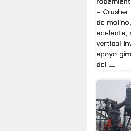
rodamient
- Crusher
de molino
adelante,
vertical i
apoyo gim
del ...