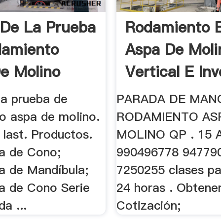
 De La Prueba
Rodamiento 
damiento
Aspa De Moli
e Molino
Vertical E Inv
la prueba de
PARADA DE MAN
o aspa de molino.
RODAMIENTO AS
 last. Productos.
MOLINO QP . 15 
ra de Cono;
990496778 94779
ra de Mandíbula;
7250255 clases pa
ra de Cono Serie
24 horas . Obtene
a ...
Cotización;