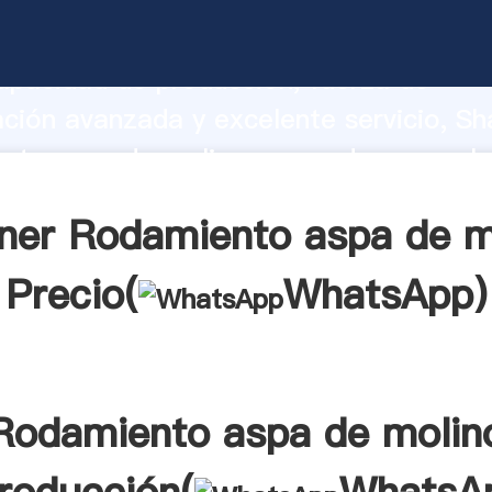
nto aspa de molino fabricante Agarra
apacidad de producción, fuerza de
ación avanzada y excelente servicio, Sh
to aspa de molino proveedor crea el v
alores a todos los clientes.
ner Rodamiento aspa de m
Precio(
WhatsApp
)
Rodamiento aspa de molin