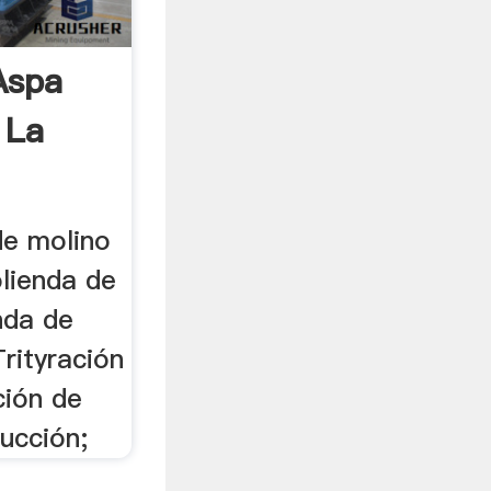
Aspa
 La
de molino
olienda de
nda de
rityración
ción de
ucción;