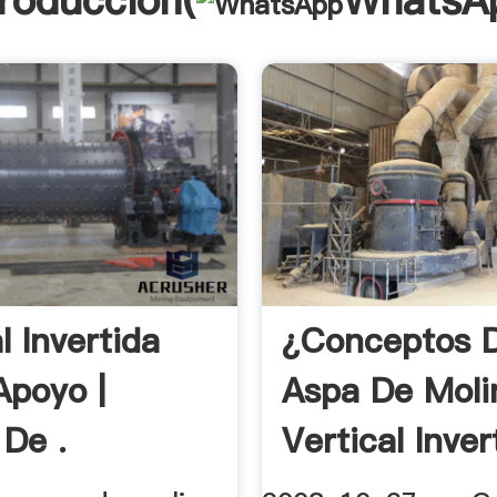
troducción(
WhatsA
l Invertida
¿Conceptos 
Apoyo |
Aspa De Moli
 De .
Vertical Inver