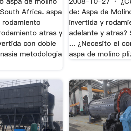
o aspa de molino
2008-10-27 · ¿C
 South Africa. aspa
de: Aspa de Molino
, rodamiento
invertida y rodami
 rodamiento atras y
adelante y atras? 
nvertida con doble
... ¿Necesito el c
nasia metodologia
aspa de molino pli