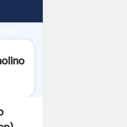
ndo
anghai
alor y
olino
o