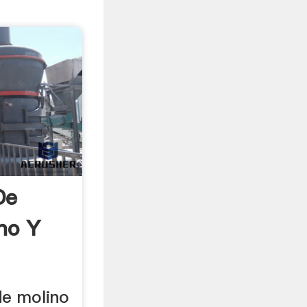
De
no Y
de molino