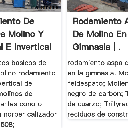
iento De
Rodamiento 
e Molino Y
De Molino En
l E Invertical
Gimnasia | .
os basicos de
rodamiento aspa 
olino rodamiento
en la gimnasia. M
vertical de
feldespato; Molie
molinos de
negro de carbón; T
partes cono o
de cuarzo; Trityra
a norber calizador
reciduos de constr
1508;