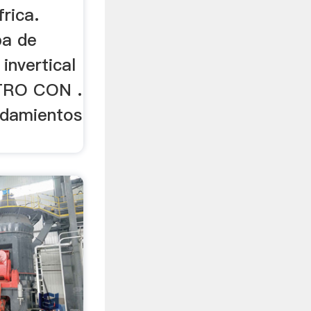
rica.
pa de
 invertical
TRO CON .
odamientos