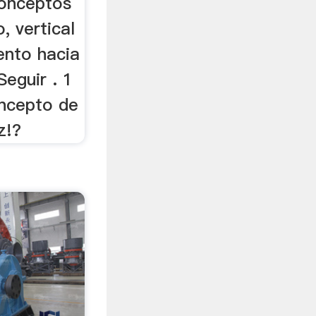
onceptos
, vertical
ento hacia
Seguir . 1
oncepto de
z!?