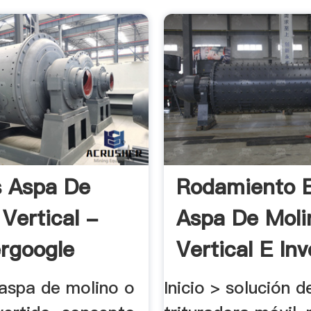
 Aspa De
Rodamiento 
 Vertical -
Aspa De Moli
rgoogle
Vertical E Inv
aspa de molino o
Inicio > solución d