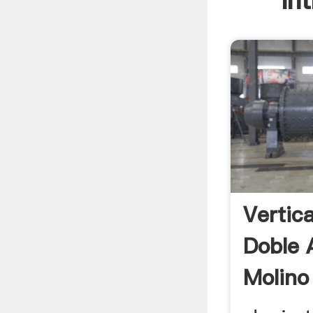
In
Vertica
Doble 
Molino