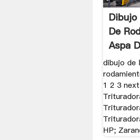
Dibujo
De Ro
Aspa D
dibujo de 
rodamient
1 2 3 next
Triturado
Triturado
Triturado
HP; Zarand