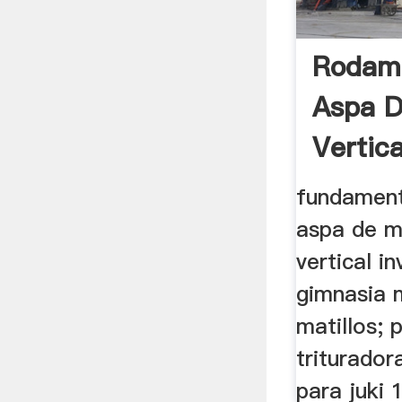
Rodam
Aspa D
Vertica
fundament
aspa de m
vertical in
gimnasia 
matillos; 
triturador
para juki 