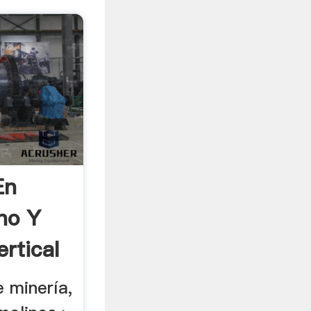
En
no Y
ertical
e minería,