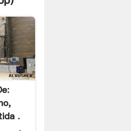
pp
)
De:
no,
tida .