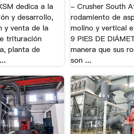
XSM dedica a la
- Crusher South Af
ión y desarrollo,
rodamiento de as
 y venta de la
molino y vertical e
 trituración
9 PIES DE DIÁME
ra, planta de
manera que sus r
..
son ...