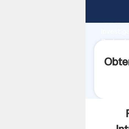
Rodamie
fuerte c
investig
Rodamien
aporta v
Obte