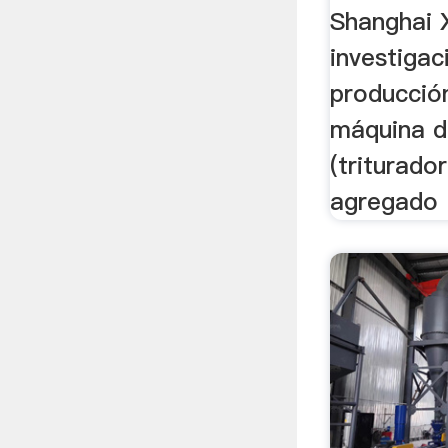
Shanghai 
investigac
producción
máquina de
(triturado
agregado .