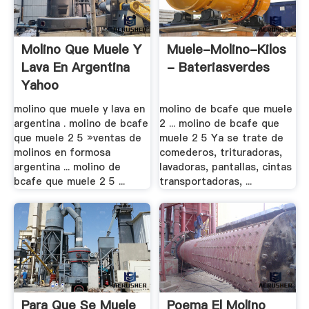
Molino Que Muele Y
Muele-Molino-Kilos
Lava En Argentina
- Bateriasverdes
Yahoo
molino que muele y lava en
molino de bcafe que muele
argentina . molino de bcafe
2 ... molino de bcafe que
que muele 2 5 »ventas de
muele 2 5 Ya se trate de
molinos en formosa
comederos, trituradoras,
argentina ... molino de
lavadoras, pantallas, cintas
bcafe que muele 2 5 ...
transportadoras, ...
Para Que Se Muele
Poema El Molino