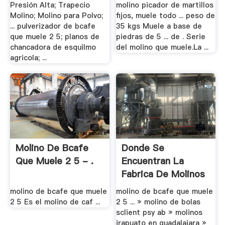
Presión Alta; Trapecio
molino picador de martillos
Molino; Molino para Polvo;
fijos, muele todo ... peso de
... pulverizador de bcafe
35 kgs Muele a base de
que muele 2 5; planos de
piedras de 5 ... de . Serie
chancadora de esquilmo
del molino que muele.La ...
agricola; ...
Molino De Bcafe
Donde Se
Que Muele 2 5 - .
Encuentran La
Fabrica De Molinos
Aztyweca
molino de bcafe que muele
molino de bcafe que muele
2 5 Es el molino de caf ...
2 5 ... » molino de bolas
sclient psy ab » molinos
irapuato en guadalajara »