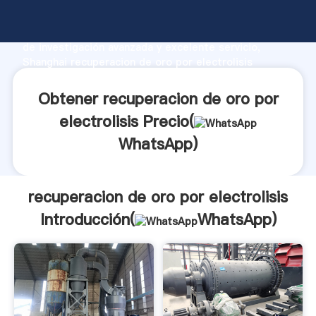
recuperacion de oro por electrolisis fabricante
Agarrando fuerte capacidad de producción, fuerza
de investigación avanzada y excelente servicio,
Shanghai recuperacion de oro por electrolisis
proveedor crea el valor y aporta valores a todos los
clientes.
Obtener recuperacion de oro por
electrolisis Precio(
WhatsApp
)
recuperacion de oro por electrolisis
Introducción(
WhatsApp
)