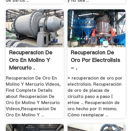
de ba?os ...
y no sea ...
Recuperacion De
Recuperacion De
Oro En Molino Y
Oro Por Electrolisis
Mercurio .
- .
Recuperacion De Oro En
» recuperacion de oro por
Molino Y Mercurio Videos,
electrolisis. Recuperación
Find Complete Details
de oro de placas de
about Recuperacion De
circuito paso a paso |
Oro En Molino Y Mercurio
eHow ... Recuperación de
Videos,Recuperacion De
oro hecho por ti mismo;
Oro En Molino Y ...
Cómo reemplazar ...