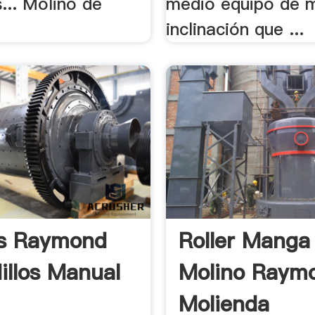
... Molino de
medio equipo de 
inclinación que ...
os Raymond
Roller Manga
illos Manual
Molino Raym
Molienda