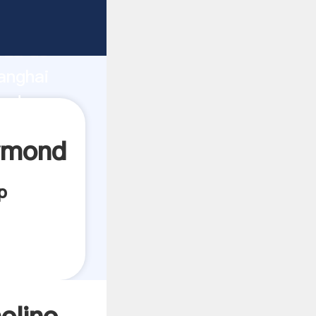
cante
rza de
anghai
eedor
es.
aymond