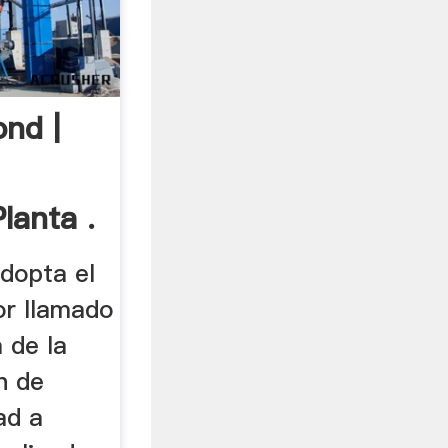
nd |
lanta .
dopta el
or llamado
 de la
n de
ad a