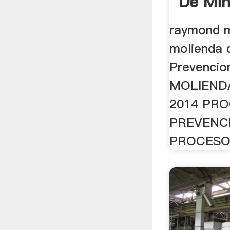
De Min
raymond m
molienda 
Prevencio
MOLIENDA
2014 PR
PREVENC
PROCESO 