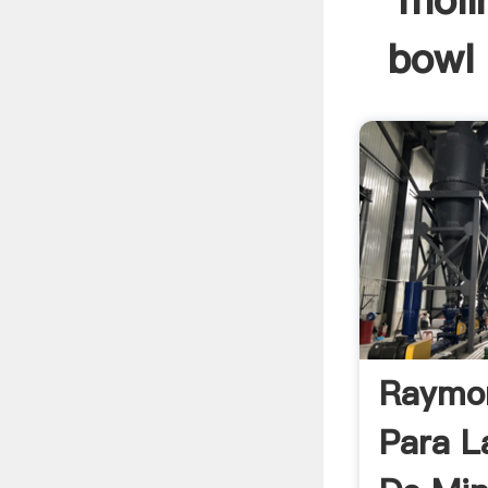
moli
bowl 
Raymo
Para L