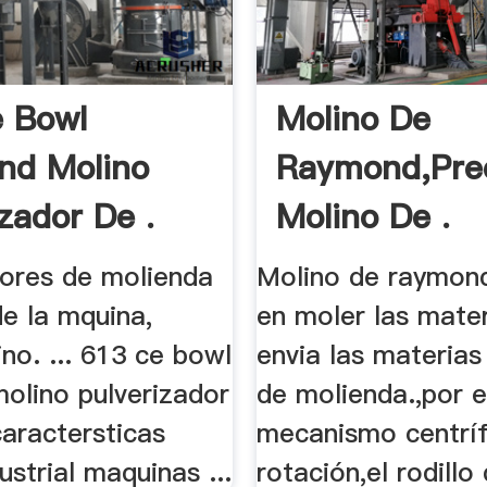
 Bowl
Molino De
nd Molino
Raymond,Prec
izador De .
Molino De .
dores de molienda
Molino de raymon
e la mquina,
en moler las mater
no. ... 613 ce bowl
envia las materias 
olino pulverizador
de molienda.,por e
aractersticas
mecanismo centrí
ustrial maquinas ...
rotación,el rodillo