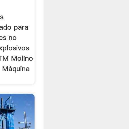
s
zado para
es no
xplosivos
MTM Molino
 Máquina