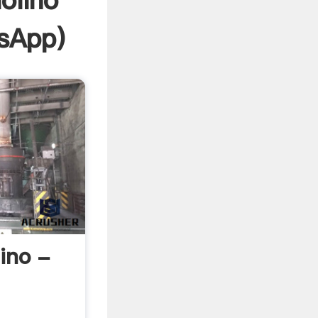
olino
sApp
)
ino -