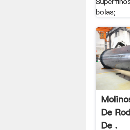
Superfinos
bolas;
Molin
De Rod
De .