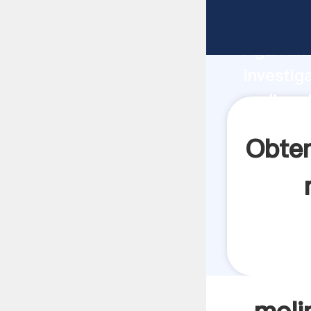
molino 
Agarrand
investig
molino 
crea el 
Obten