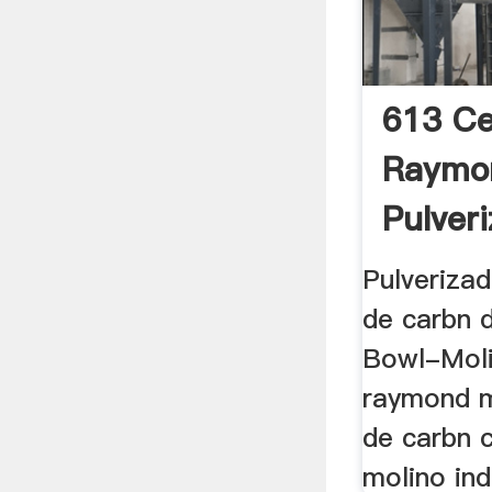
613 Ce
Raymo
Pulver
Pulveriza
de carbn d
Bowl-Moli
raymond m
de carbn c
molino ind