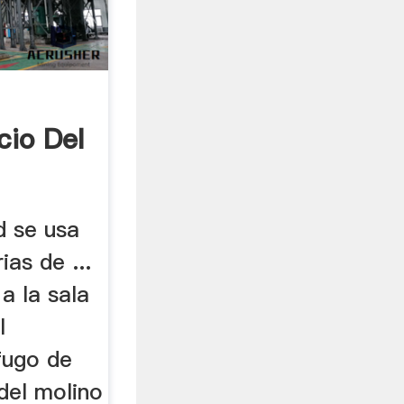
io Del
d se usa
ias de ...
a la sala
l
fugo de
 del molino