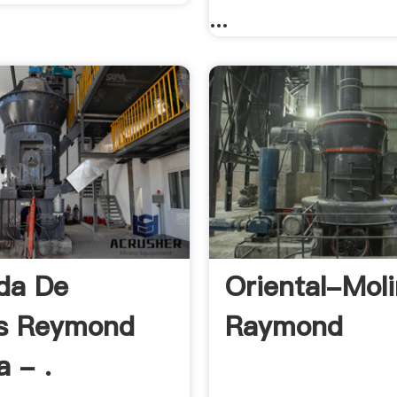
...
da De
Oriental-Mol
os Reymond
Raymond
a - .