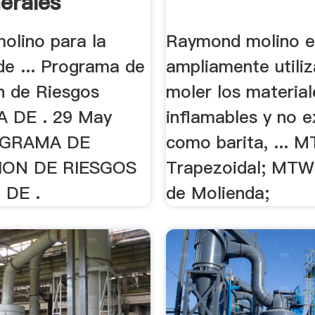
erales
olino para la
Raymond molino e
de ... Programa de
ampliamente utili
n de Riesgos
moler los material
 DE . 29 May
inflamables y no e
OGRAMA DE
como barita, ... 
ION DE RIESGOS
Trapezoidal; MTW
DE .
de Molienda;