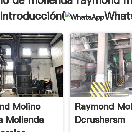
no de molienda raymond m
Introducción(
What
nd Molino
Raymond Mol
a Molienda
Dcrushersm