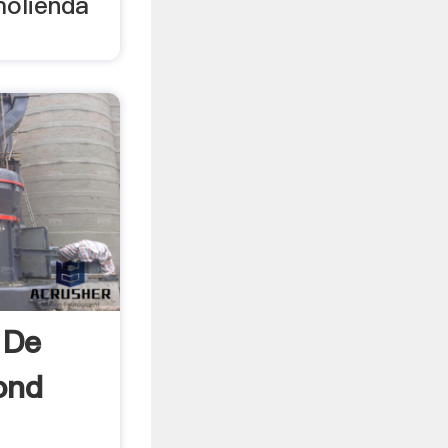
molienda
 De
ond