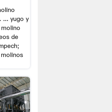
olino
... yugo y
 molino
deos de
ampech;
 molinos