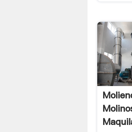
Molien
Molin
Maquil