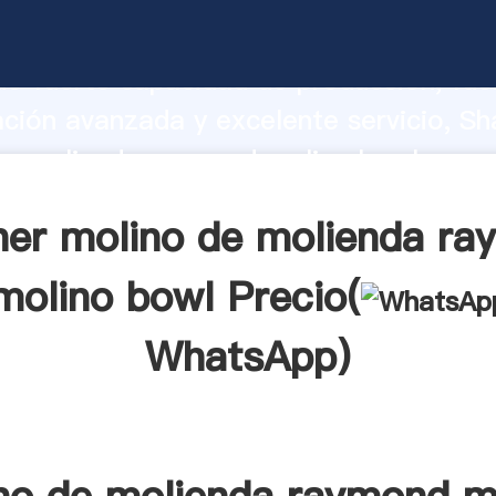
de molienda raymond molino bowl fabri
o fuerte capacidad de producción, fue
ación avanzada y excelente servicio, Sh
de molienda raymond molino bowl prov
valor y aporta valores a todos los client
er molino de molienda r
molino bowl Precio(
WhatsApp
)