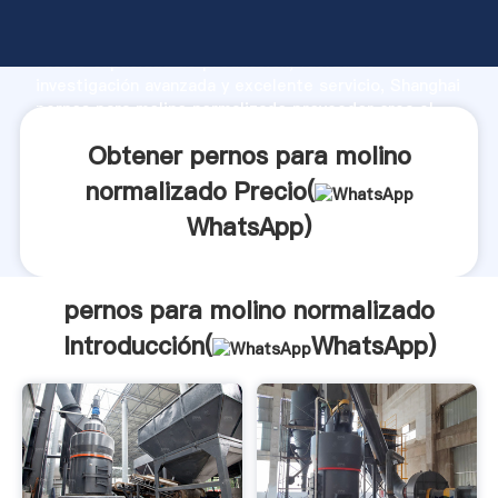
pernos para molino normalizado fabricante Agarrando
fuerte capacidad de producción, fuerza de
investigación avanzada y excelente servicio, Shanghai
pernos para molino normalizado proveedor crea el
valor y aporta valores a todos los clientes.
Obtener pernos para molino
normalizado Precio(
WhatsApp
)
pernos para molino normalizado
Introducción(
WhatsApp
)