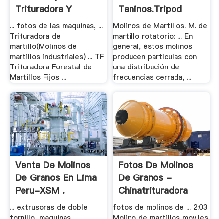
Trituradora Y
Taninos.tripod
Molinos
... fotos de las maquinas, ...
Molinos de Martillos. M. de
Trituradora de
martillo rotatorio: ... En
martillo(Molinos de
general, éstos molinos
martillos industriales) ... TF
producen partículas con
Trituradora Forestal de
una distribución de
Martillos Fijos ...
frecuencias cerrada, ...
Venta De Molinos
Fotos De Molinos
De Granos En Lima
De Granos -
Peru-XSM .
Chinatrituradora
... extrusoras de doble
fotos de molinos de ... 2:03
tornillo, maquinas,
Molino de martillos moviles