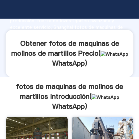
fotos de maquinas de molinos de martillos
fabricante Agarrando fuerte capacidad de
producción, fuerza de investigación avanzada y
excelente servicio, Shanghai fotos de maquinas de
molinos de martillos proveedor crea el valor y aporta
valores a todos los clientes.
Obtener fotos de maquinas de
molinos de martillos Precio(
WhatsApp
)
fotos de maquinas de molinos de
martillos Introducción(
WhatsApp
)