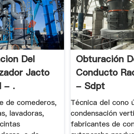
acion Del
Obturación D
izador Jacto
Conducto Rad
 - .
- Sdpt
te de comederos,
Técnica del cono 
as, lavadoras,
condensación verti
 cintas
fabricantes de co