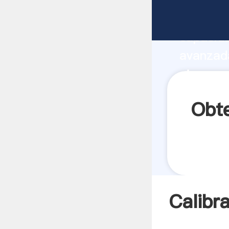
Calibrac
capacida
avanzada
pinon co
todos lo
Obte
Calibr