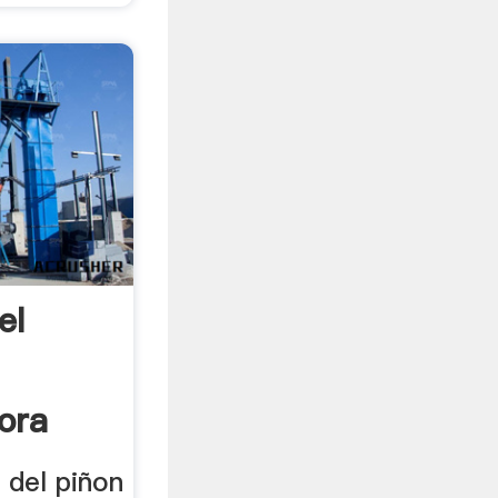
el
ora
n del piñon