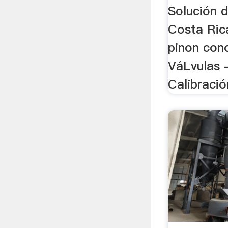
Solución 
Costa Rica
pinon con
VáLvulas 
Calibració