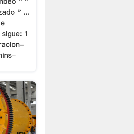
mbeo " "
ado " ...
de
 sigue: 1
racion-
ins-