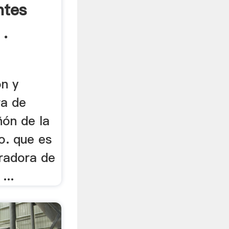
ntes
 .
on y
ra de
iñón de la
o. que es
turadora de
...