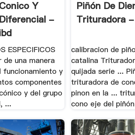
Conico Y
Piñón De Die
Diferencial -
Trituradora -
ibd
S ESPECIFICOS
calibracion de piñ
 de una manera
catalina Triturado
l funcionamiento y
quijada serie ... P
ntos componentes
trituradora de con
cónico y del grupo
pinon en la ... tri
 ...
cono eje del piñón 