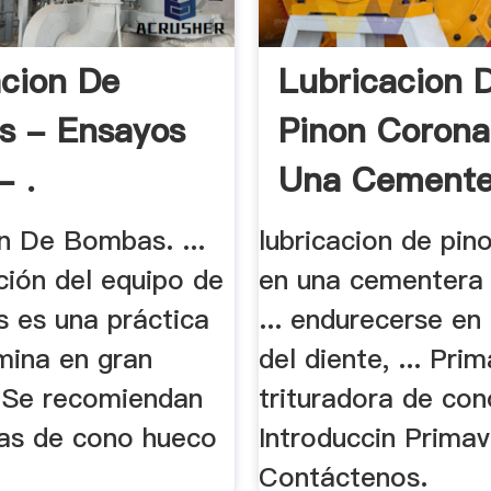
acion De
Lubricacion 
s - Ensayos
Pinon Corona
- .
Una Cementer
n De Bombas. ...
lubricacion de pin
ción del equipo de
en una cementera
s es una práctica
... endurecerse en
mina en gran
del diente, ... Pri
. Se recomiendan
trituradora de con
las de cono hueco
Introduccin Primave
Contáctenos.