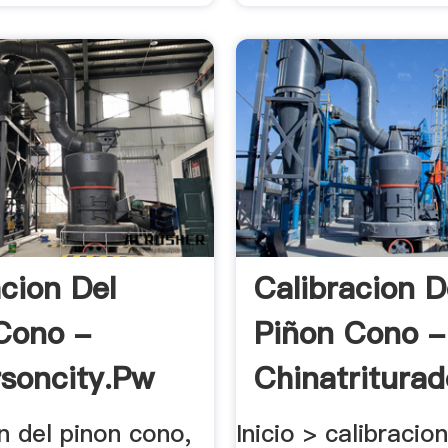
acion Del
Calibracion D
Cono -
Piñon Cono -
soncity.pw
Chinatriturad
n del pinon cono,
Inicio > calibracio