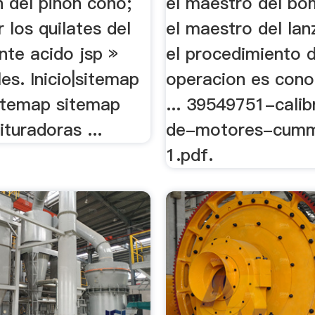
n del piñon cono;
el maestro del bo
los quilates del
el maestro del lanz
nte acido jsp »
el procedimiento 
es. Inicio|sitemap
operacion es cono
itemap sitemap
... 39549751-calib
ituradoras ...
de-motores-cumm
1.pdf.