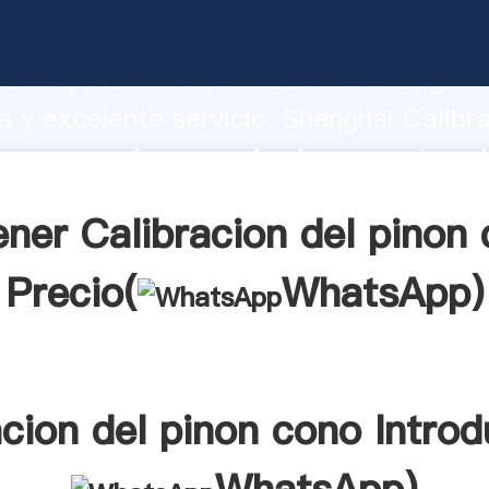
ion del pinon cono fabricante Agarrand
d de producción, fuerza de investigaci
 y excelente servicio, Shanghai Calibra
no proveedor crea el valor y aporta va
s clientes.
ner Calibracion del pinon
Precio(
WhatsApp
)
acion del pinon cono Introd