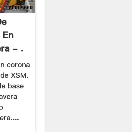
De
 En
a - .
on corona
 de XSM.
 la base
mavera
o
ra....