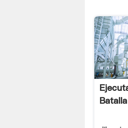
Ejecut
Batall