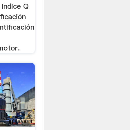
Indice Q
ificación
ntificación
 motor.