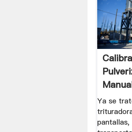
Calibr
Pulver
Manual
Ya se tra
triturador
pantallas,