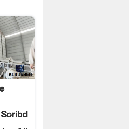
De
 Scribd