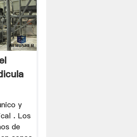
el
icula
único y
cal . Los
nos de