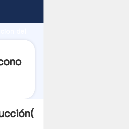
o fuerte
ón
cion del
lores a
 cono
ucción(