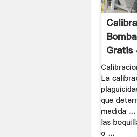
Calibr
Bomba
Gratis 
Calibracio
La calibra
plaguicida
que deter
medida ..
las boquil
o ...