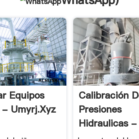
WhatsApp
)
ar Equipos
Calibración 
a - Umyrj.xyz
Presiones
Hidraulicas -