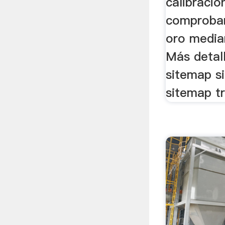
calibracio
comprobar 
oro media
Más detall
sitemap s
sitemap tr