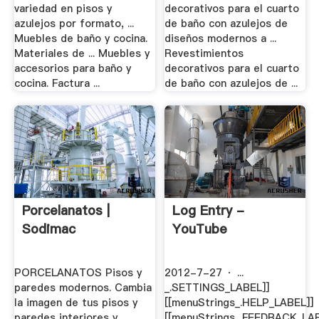
variedad en pisos y
decorativos para el cuarto
azulejos por formato, ...
de baño con azulejos de
Muebles de baño y cocina.
diseños modernos a ...
Materiales de ... Muebles y
Revestimientos
accesorios para baño y
decorativos para el cuarto
cocina. Factura ...
de baño con azulejos de ...
Porcelanatos |
Log Entry -
Sodimac
YouTube
PORCELANATOS Pisos y
2012-7-27 · ...
paredes modernos. Cambia
_.SETTINGS_LABEL]]
la imagen de tus pisos y
[[menuStrings_.HELP_LABEL]]
paredes interiores y
[[menuStrings_.FEEDBACK_LAB