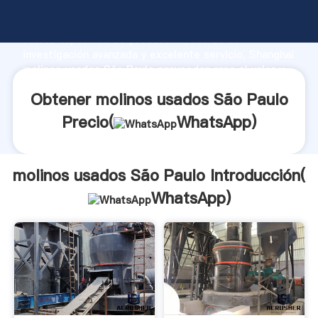
molinos usados São Paulo fabricante Agarrando
fuerte capacidad de producción, fuerza de
investigación avanzada y excelente servicio, Shanghai
molinos usados São Paulo proveedor crea el valor y
aporta valores a todos los clientes.
Obtener molinos usados São Paulo
Precio(
WhatsApp
)
molinos usados São Paulo Introducción(
WhatsApp
)