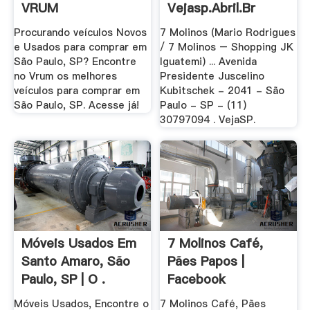
VRUM
Vejasp.abril.br
Procurando veículos Novos
7 Molinos (Mario Rodrigues
e Usados para comprar em
/ 7 Molinos – Shopping JK
São Paulo, SP? Encontre
Iguatemi) ... Avenida
no Vrum os melhores
Presidente Juscelino
veículos para comprar em
Kubitschek - 2041 - São
São Paulo, SP. Acesse já!
Paulo - SP - (11)
30797094 . VejaSP.
Móveis Usados Em
7 Molinos Café,
Santo Amaro, São
Pães Papos |
Paulo, SP | O .
Facebook
Móveis Usados, Encontre o
7 Molinos Café, Pães