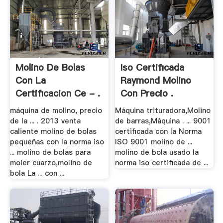
Molino De Bolas
Iso Certificada
Con La
Raymond Molino
Certificacion Ce - .
Con Precio .
máquina de molino, precio
Máquina trituradora,Molino
de la ... . 2013 venta
de barras,Máquina . ... 9001
caliente molino de bolas
certificada con la Norma
pequeñas con la norma iso
ISO 9001 molino de ...
... molino de bolas para
molino de bola usado la
moler cuarzo,molino de
norma iso certificada de ...
bola La ... con ...