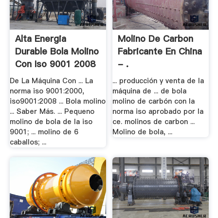
Alta Energia
Molino De Carbon
Durable Bola Molino
Fabricante En China
Con Iso 9001 2008
- .
De La Máquina Con ... La
... producción y venta de la
norma iso 9001:2000,
máquina de ... de bola
iso9001:2008 ... Bola molino
molino de carbón con la
... Saber Más. ... Pequeno
norma iso aprobado por la
molino de bola de la iso
ce. molinos de carbon ...
9001; ... molino de 6
Molino de bola, ...
caballos; ...