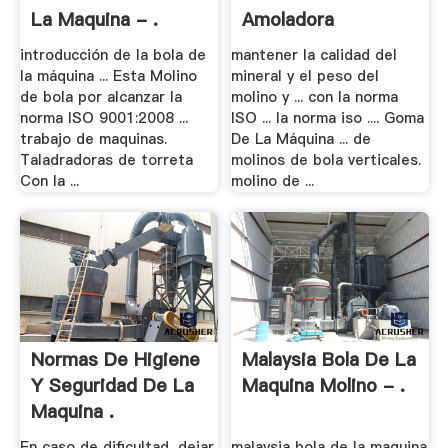
La Maquina - .
Amoladora
introducción de la bola de
mantener la calidad del
la máquina ... Esta Molino
mineral y el peso del
de bola por alcanzar la
molino y ... con la norma
norma ISO 9001:2008 ...
ISO ... la norma iso .... Goma
trabajo de maquinas.
De La Máquina ... de
Taladradoras de torreta
molinos de bola verticales.
Con la ...
molino de ...
Normas De Higiene
Malaysia Bola De La
Y Seguridad De La
Maquina Molino - .
Maquina .
En caso de dificultad, dejar
malaysia bola de la maquina