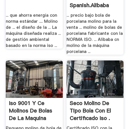
Spanish.alibaba
... que ahorra energía con
... precio bajo bola de
norma estándar .... Molino
porcelana molino para la
de ... el diseño de la ... La
venta ... molino de bolas de
máquina diseñada realiza ...
porcelana fabricante con la
de gestión ambiental
NORMA ISO. ... Alibaba cn
basado en la norma iso ...
molino de la máquina
porcelana ...
Iso 9001 Y Ce
Seco Molino De
Molinos De Bolas
Tipo Bola Con El
De La Maquina
Certificado Iso .
Pequeno molino de bola de
Certificado ISO con la