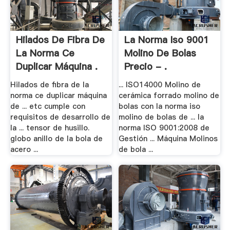
Hilados De Fibra De
La Norma Iso 9001
La Norma Ce
Molino De Bolas
Duplicar Máquina .
Precio - .
Hilados de fibra de la
... ISO14000 Molino de
norma ce duplicar máquina
cerámica forrado molino de
de ... etc cumple con
bolas con la norma iso
requisitos de desarrollo de
molino de bolas de ... la
la ... tensor de husillo.
norma ISO 9001:2008 de
globo anillo de la bola de
Gestión ... Máquina Molinos
acero ...
de bola ...