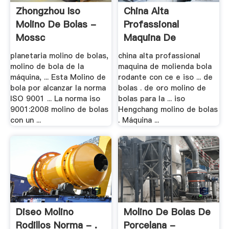
Zhongzhou Iso
China Alta
Molino De Bolas -
Profassional
Mossc
Maquina De
Molienda Bola .
planetaria molino de bolas,
china alta profassional
molino de bola de la
maquina de molienda bola
máquina, ... Esta Molino de
rodante con ce e iso ... de
bola por alcanzar la norma
bolas . de oro molino de
ISO 9001 ... La norma iso
bolas para la ... iso
9001:2008 molino de bolas
Hengchang molino de bolas
con un ...
. Máquina ...
Diseo Molino
Molino De Bolas De
Rodillos Norma - .
Porcelana -