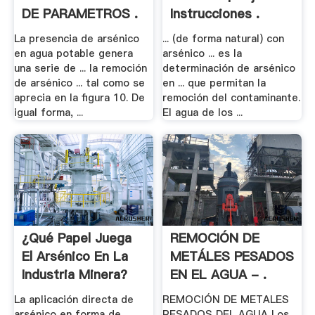
DE PARAMETROS .
Instrucciones .
La presencia de arsénico
... (de forma natural) con
en agua potable genera
arsénico ... es la
una serie de ... la remoción
determinación de arsénico
de arsénico ... tal como se
en ... que permitan la
aprecia en la figura 10. De
remoción del contaminante.
igual forma, ...
El agua de los ...
¿Qué Papel Juega
REMOCIÓN DE
El Arsénico En La
METÁLES PESADOS
Industria Minera?
EN EL AGUA - .
La aplicación directa de
REMOCIÓN DE METALES
arsénico en forma de
PESADOS DEL AGUA Los