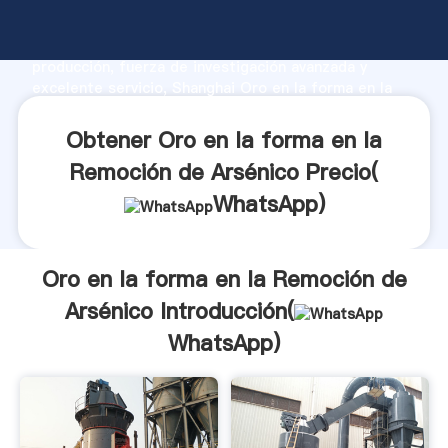
Oro en la forma en la Remoción de Arsénico
fabricante Agarrando fuerte capacidad de
producción, fuerza de investigación avanzada y
excelente servicio, Shanghai Oro en la forma en la
Remoción de Arsénico proveedor crea el valor y
aporta valores a todos los clientes.
Obtener Oro en la forma en la
Remoción de Arsénico Precio(
WhatsApp
)
Oro en la forma en la Remoción de
Arsénico Introducción(
WhatsApp
)