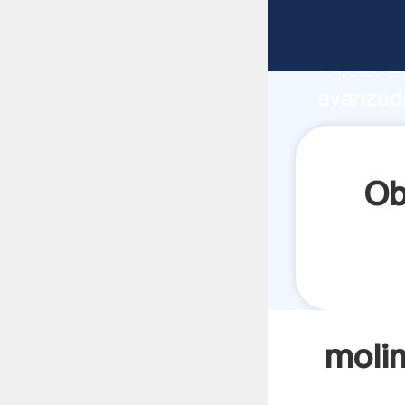
molinos 
capacida
avanzada
en peru 
todos lo
Ob
molin