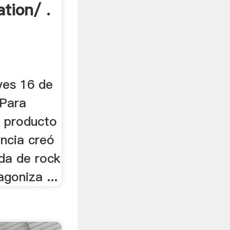
tion/ .
ves 16 de
 Para
o producto
encia creó
nda de rock
goniza ...