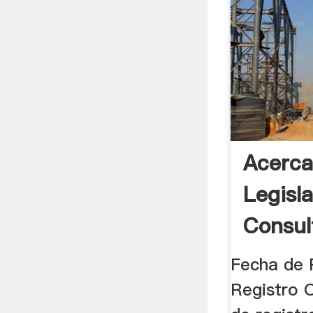
Acerca
Legisl
Consul
Clasifi
Fecha de P
Registro 