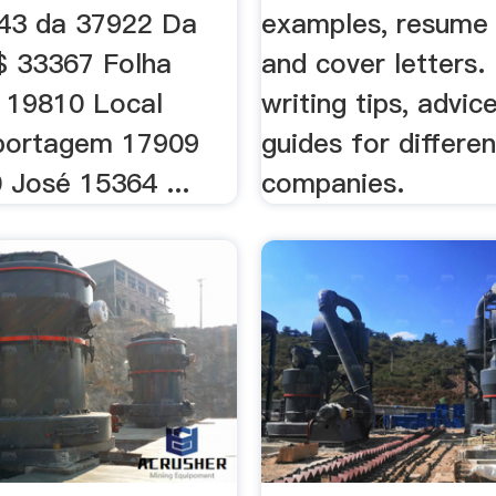
043 da 37922 Da
examples, resume
 33367 Folha
and cover letters
 19810 Local
writing tips, advic
portagem 17909
guides for differe
 José 15364 ...
companies.