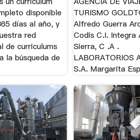
s un curriculum
AGENCIA DE VIAJ
mpleto disponible
TURISMO GOLDTO
65 días al año, y
Alfredo Guerra Ar
uestra red
Codis C.I. Integra
l de curriculums
Sierra, C .A .
a la búsqueda de
LABORATORIOS 
S.A. Margarita Es