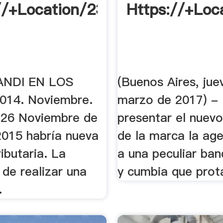
//+Location/23.322081,
Https://+Loca
 ANDI EN LOS
(Buenos Aires, jue
014. Noviembre.
marzo de 2017) -
 26 Noviembre de
presentar el nuev
2015 habría nueva
de la marca la ag
ibutaria. La
a una peculiar ba
de realizar una
y cumbia que prota
.