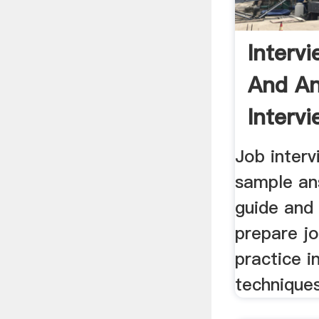
Interv
And An
Intervi
Job inter
sample ans
guide and
prepare jo
practice i
techniques