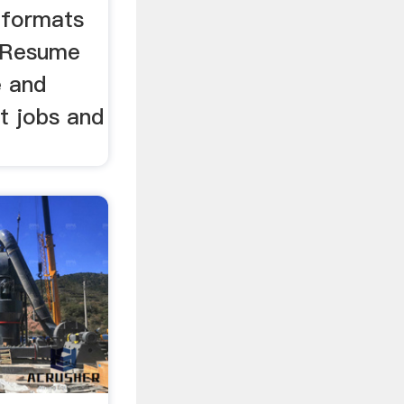
 formats
. Resume
e and
nt jobs and