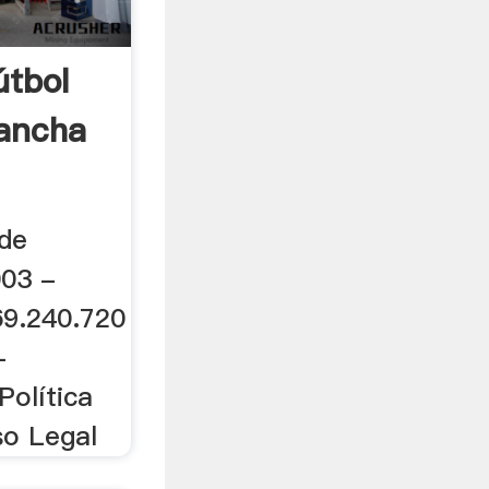
útbol
Mancha
de
003 -
9.240.720
-
 Política
so Legal