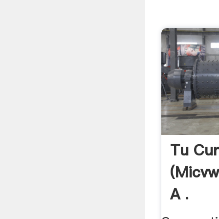
Tu Cur
(micvw
A .