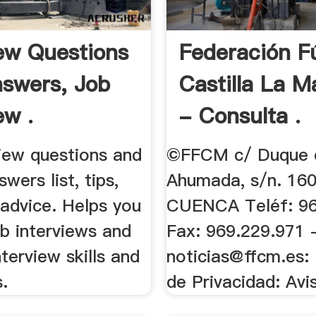
iew Questions
Federación F
swers, Job
Castilla La 
ew .
- Consulta .
view questions and
©FFCM c/ Duque 
wers list, tips,
Ahumada, s/n. 16
 advice. Helps you
CUENCA Teléf: 96
b interviews and
Fax: 969.229.971 
nterview skills and
noticias@ffcm.es
:
.
de Privacidad: Avi