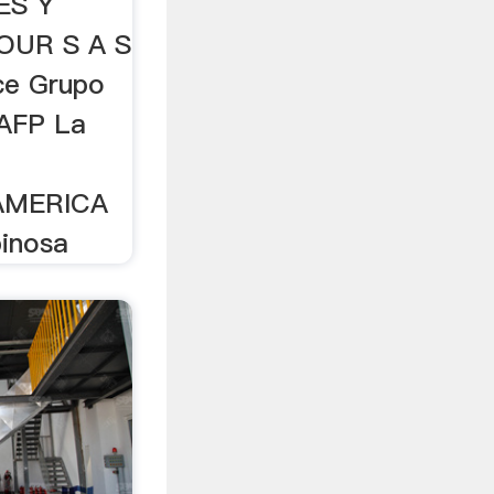
ES Y
UR S A S
ce Grupo
 AFP La
AMERICA
pinosa