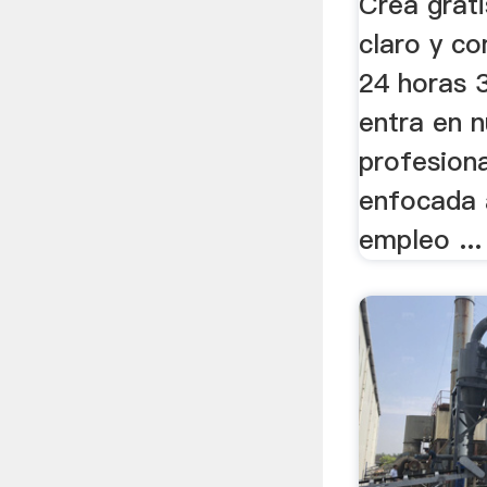
Crea grati
claro y co
24 horas 3
entra en n
profesiona
enfocada 
empleo ...