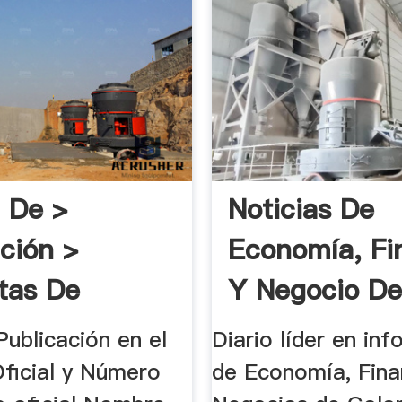
 De >
Noticias De
ación >
Economía, Fi
tas De
Y Negocio De
cación
ublicación en el
Diario líder en in
Oficial y Número
de Economía, Fina