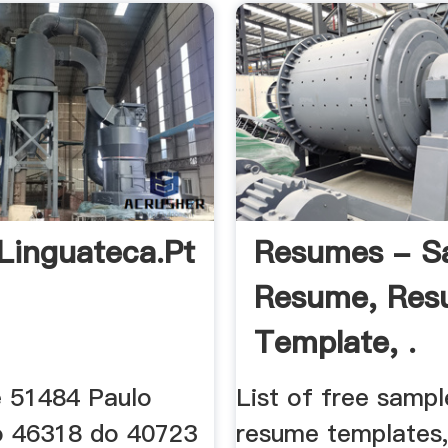
.linguateca.pt
Resumes - S
Resume, Re
Template, .
 51484 Paulo
List of free samp
o 46318 do 40723
resume templates