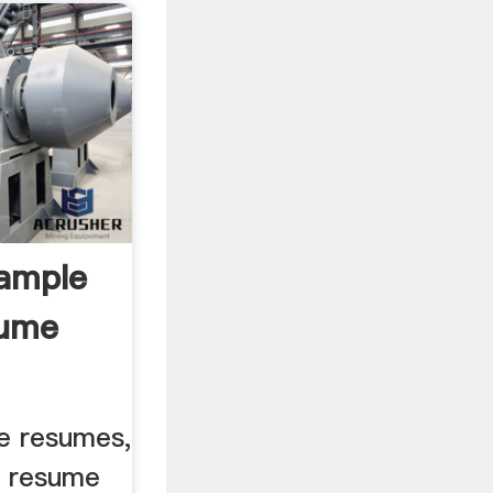
ample
sume
le resumes,
, resume