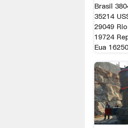
Brasil 38
35214 US$
29049 Rio
19724 Re
Eua 16250