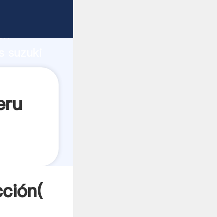
erte
ón
s suzuki
s a
eru
cción(