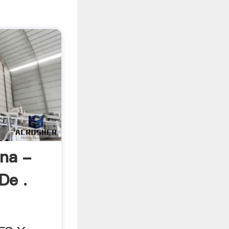
na -
De .