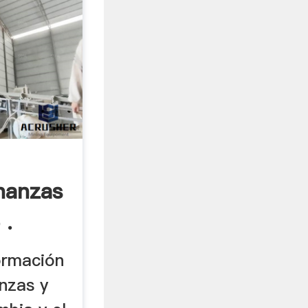
nanzas
 .
formación
nzas y