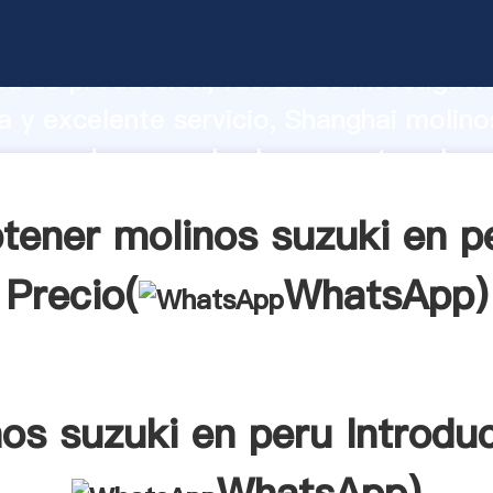
suzuki en peru fabricante Agarrando fu
d de producción, fuerza de investigaci
 y excelente servicio, Shanghai molino
proveedor crea el valor y aporta valore
s clientes.
tener molinos suzuki en p
Precio(
WhatsApp
)
os suzuki en peru Introdu