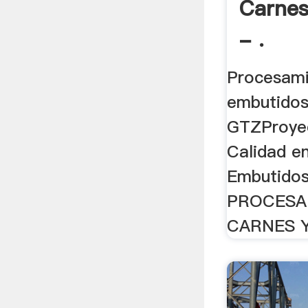
Carnes
- .
Procesami
embutidos
GTZProyec
Calidad e
Embutido
PROCESA
CARNES Y