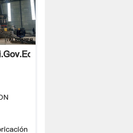
i.gov.ec
ION
icación