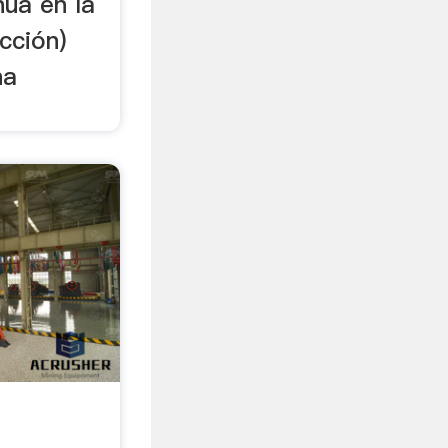
núa en la
cción)
na