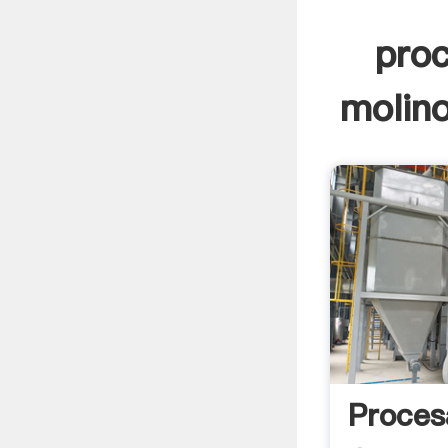
pro
molino
Proces