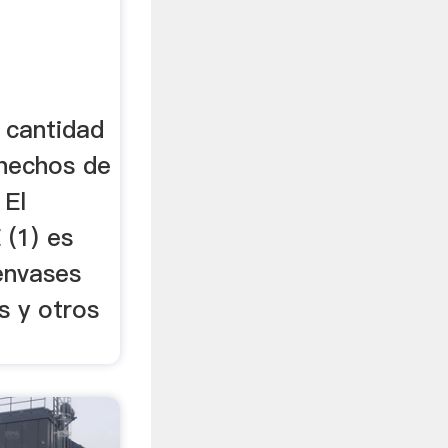
 cantidad
hechos de
 El
 (1) es
envases
s y otros