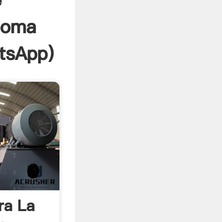
e
goma
tsApp
)
a La