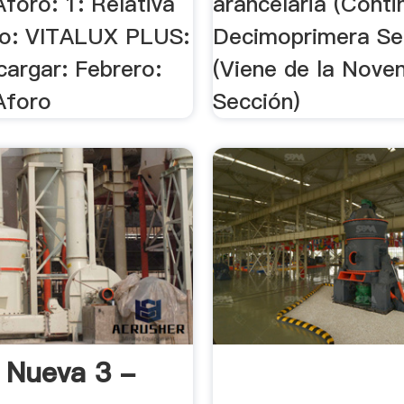
foro: 1: Relativa
arancelaria (Conti
to: VITALUX PLUS:
Decimoprimera Se
argar: Febrero:
(Viene de la Nove
Aforo
Sección)
 Nueva 3 -