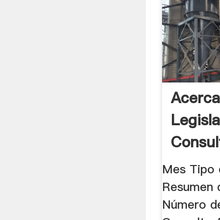
Acerca
Legisl
Consul
Clasifi
Mes Tipo
Resumen 
Número de