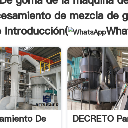
De goma de la máquina d
cesamiento de mezcla de 
 Introducción(
Wha
amiento De
DECRETO Par