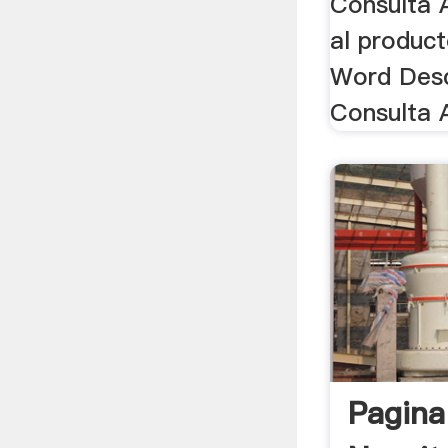
Consulta A
al produc
Word Desc
Consulta 
Pagina