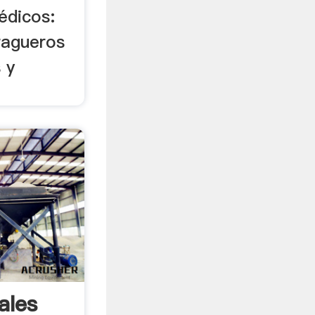
édicos:
ragueros
 y
ales