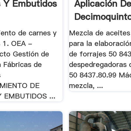
 Y Embutidos
Aplicación De
Decimoquinto
ento de carnes y
Mezcla de aceites 
 1. OEA -
para la elaboració
to Gestión de
de forrajes 50 8436
n Fábricas de
despedregadoras 
s
50 8437.80.99 Má
MIENTO DE
mezcla, ...
 EMBUTIDOS ...