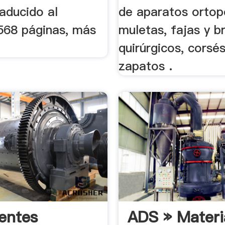
aducido al
de aparatos ortop
 568 páginas, más
muletas, fajas y b
quirúrgicos, corsés
zapatos .
entes
ADS » Materi