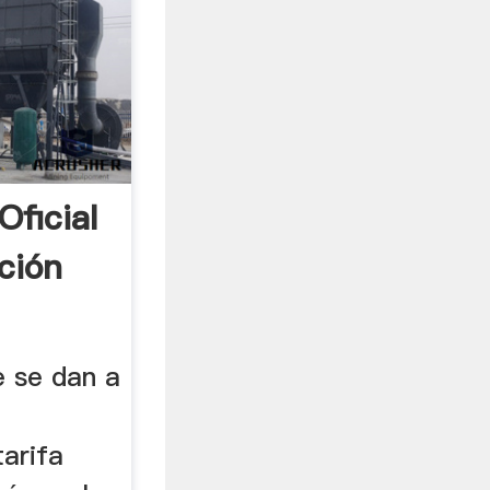
Oficial
ción
e se dan a
tarifa