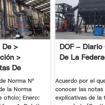
 De >
DOF - Diario 
ación >
De La Federa
tas De
cación
 de Norma Nº
Acuerdo por el qu
de la Norma
conocer las notas
 oficio; Enero:
explicativas de la 