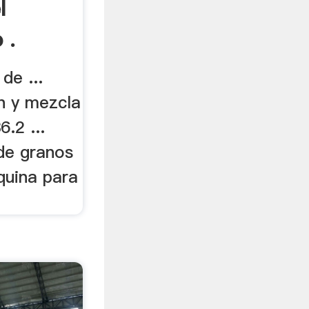
l
 .
de ...
n y mezcla
.2 ...
de granos
quina para