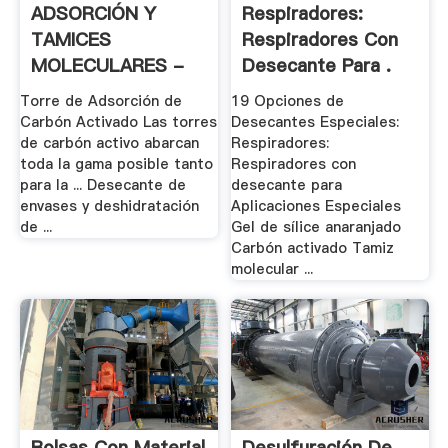
ADSORCIÓN Y
Respiradores:
TAMICES
Respiradores Con
MOLECULARES -
Desecante Para .
Prezi
Torre de Adsorción de
19 Opciones de
Carbón Activado Las torres
Desecantes Especiales:
de carbón activo abarcan
Respiradores:
toda la gama posible tanto
Respiradores con
para la ... Desecante de
desecante para
envases y deshidratación
Aplicaciones Especiales
de ...
Gel de sílice anaranjado
Carbón activado Tamiz
molecular ...
Bolsas Con Material
Desulfuración De