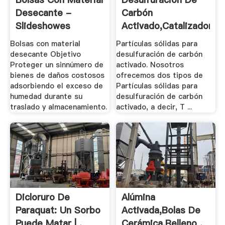
Desecante -
Carbón
Slideshowes
Activado,Catalizador
De .
Bolsas con material
Partículas sólidas para
desecante Objetivo
desulfuración de carbón
Proteger un sinnúmero de
activado. Nosotros
bienes de daños costosos
ofrecemos dos tipos de
adsorbiendo el exceso de
Partículas sólidas para
humedad durante su
desulfuración de carbón
traslado y almacenamiento.
activado, a decir, T ...
Dicloruro De
Alúmina
Paraquat: Un Sorbo
Activada,Bolas De
Puede Matar | .
Cerámica,Relleno .