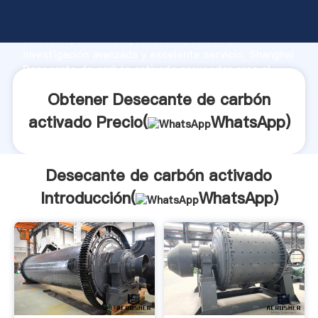
Desecante de carbón activado fabricante Agarrando
fuerte capacidad de producción, fuerza de
investigación avanzada y excelente servicio, Shanghai
Desecante de carbón activado proveedor crea el
valor y aporta valores a todos los clientes.
Obtener Desecante de carbón
activado Precio(
WhatsApp
)
Desecante de carbón activado
Introducción(
WhatsApp
)