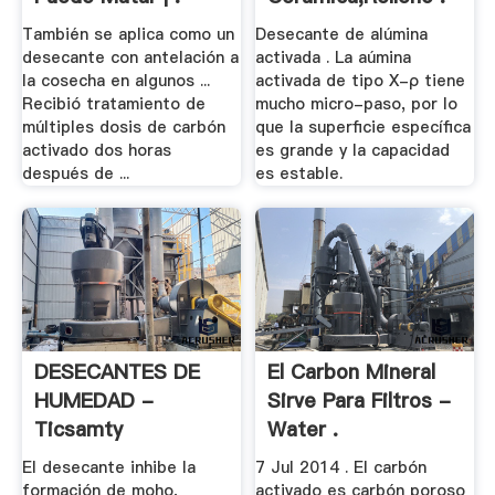
También se aplica como un
Desecante de alúmina
desecante con antelación a
activada . La aúmina
la cosecha en algunos ...
activada de tipo X-ρ tiene
Recibió tratamiento de
mucho micro-paso, por lo
múltiples dosis de carbón
que la superficie específica
activado dos horas
es grande y la capacidad
después de ...
es estable.
DESECANTES DE
El Carbon Mineral
HUMEDAD -
Sirve Para Filtros -
Ticsamty
Water .
El desecante inhibe la
7 Jul 2014 . El carbón
formación de moho,
activado es carbón poroso