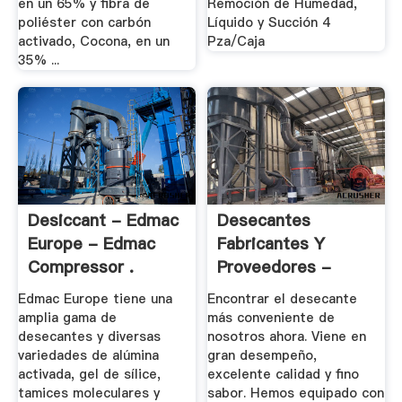
en un 65% y fibra de
Remoción de Humedad,
poliéster con carbón
Líquido y Succión 4
activado, Cocona, en un
Pza/Caja
35% ...
Desiccant - Edmac
Desecantes
Europe - Edmac
Fabricantes Y
Compressor .
Proveedores -
China .
Edmac Europe tiene una
Encontrar el desecante
amplia gama de
más conveniente de
desecantes y diversas
nosotros ahora. Viene en
variedades de alúmina
gran desempeño,
activada, gel de sílice,
excelente calidad y fino
tamices moleculares y
sabor. Hemos equipado con