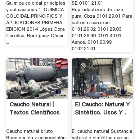
Quimica coloidal principios
SE 0101.21.01
y aplicaciones 1. QUIMICA
Reproductores de raza
COLOIDAL PRINCIPIOS Y
pura. Cbza 0101.29.01 Para
APLICACIONES PRIMERA
saltos o carreras.
EDICION 2014 López Dora
0101.29.02 0101.29.03
Carolina, Rodríguez César
0101.29.99 0101.30.01
...
Asnos. 0101.90.99
0102.21.01
Caucho Natural |
El Caucho: Natural Y
Textos Científicos
Sintético. Usos Y .
Caucho natural bruto .
El caucho natural Sustancia
Recolección y composición
natural o sintética que se