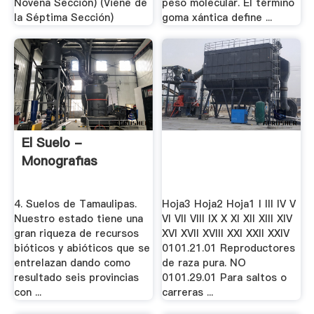
Novena Sección) (Viene de
peso molecular. El término
la Séptima Sección)
goma xántica define ...
El Suelo -
Monografias
4. Suelos de Tamaulipas.
Hoja3 Hoja2 Hoja1 I III IV V
Nuestro estado tiene una
VI VII VIII IX X XI XII XIII XIV
gran riqueza de recursos
XVI XVII XVIII XXI XXII XXIV
bióticos y abióticos que se
0101.21.01 Reproductores
entrelazan dando como
de raza pura. NO
resultado seis provincias
0101.29.01 Para saltos o
con ...
carreras ...