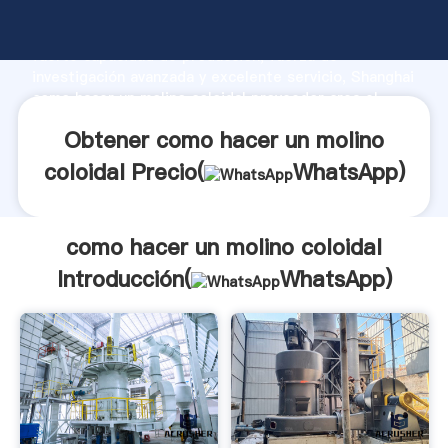
como hacer un molino coloidal fabricante Agarrando
fuerte capacidad de producción, fuerza de
investigación avanzada y excelente servicio, Shanghai
como hacer un molino coloidal proveedor crea el
valor y aporta valores a todos los clientes.
Obtener como hacer un molino
coloidal Precio(
WhatsApp
)
como hacer un molino coloidal
Introducción(
WhatsApp
)