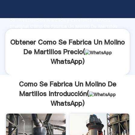
Como Se Fabrica Un Molino De Martillos fabricante
Agarrando fuerte capacidad de producción, fuerza
de investigación avanzada y excelente servicio,
Shanghai Como Se Fabrica Un Molino De Martillos
proveedor crea el valor y aporta valores a todos los
clientes.
Obtener Como Se Fabrica Un Molino
De Martillos Precio(
WhatsApp
)
Como Se Fabrica Un Molino De
Martillos Introducción(
WhatsApp
)