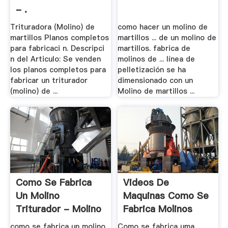
- .
Trituradora (Molino) de
como hacer un molino de
martillos Planos completos
martillos ... de un molino de
para fabricaci n. Descripci
martillos. fabrica de
n del Articulo: Se venden
molinos de ... línea de
los planos completos para
pelletización se ha
fabricar un triturador
dimensionado con un
(molino) de ...
Molino de martillos ...
Como Se Fabrica
Videos De
Un Molino
Maquinas Como Se
Triturador - Molino
Fabrica Molinos
De .
como se fabrica un molino
Como se fabrica uma