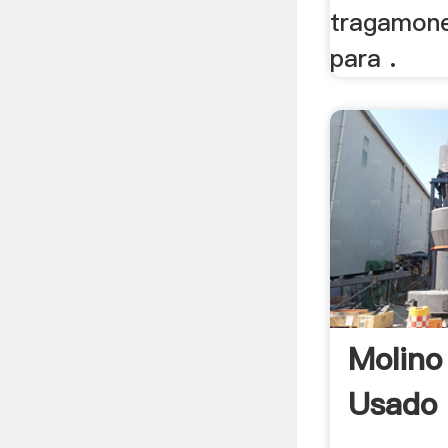
tragamon
para .
Molino 
Usado 