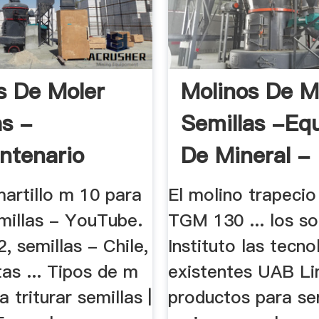
s De Moler
Molinos De M
as -
Semillas -eq
ntenario
De Mineral - 
artillo m 10 para
El molino trapecio
emillas - YouTube.
TGM 130 ... los s
, semillas - Chile,
Instituto las tecno
as ... Tipos de m
existentes UAB Li
 triturar semillas |
productos para ser