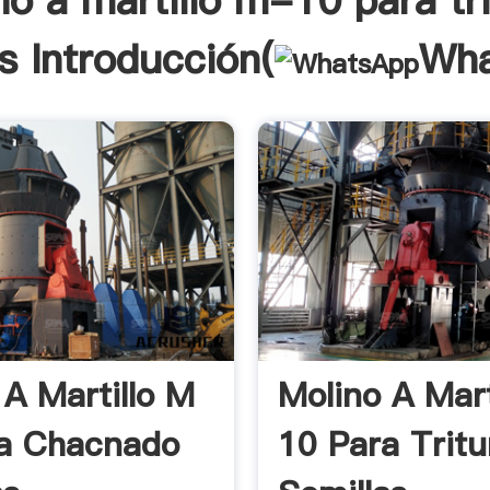
no a martillo m-10 para tri
s Introducción(
Wha
 A Martillo M
Molino A Mart
a Chacnado
10 Para Tritu