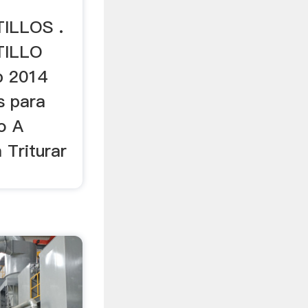
ILLOS .
TILLO
b 2014
s para
no A
 Triturar