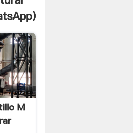
turar
tsApp
)
illo M
rar