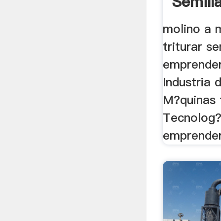
Semill
molino a m
triturar se
emprender
Industria 
M?quinas
Tecnolog?
emprender 