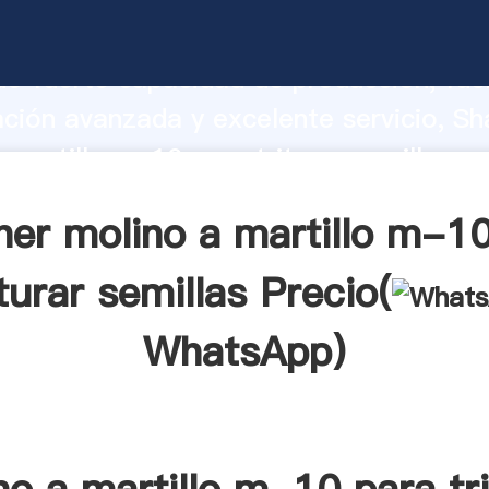
 martillo m-10 para triturar semillas f
o fuerte capacidad de producción, fue
ación avanzada y excelente servicio, Sh
 martillo m-10 para triturar semillas p
valor y aporta valores a todos los client
er molino a martillo m-1
iturar semillas Precio(
WhatsApp
)