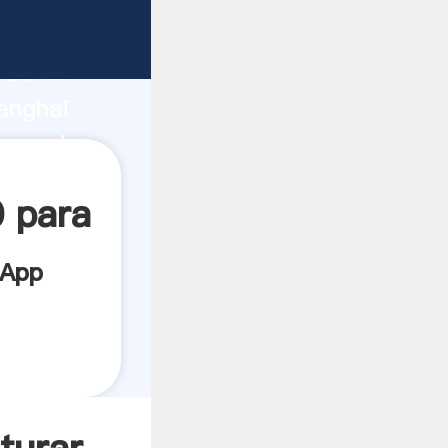
abricante
rza de
anghai
roveedor
es.
0 para