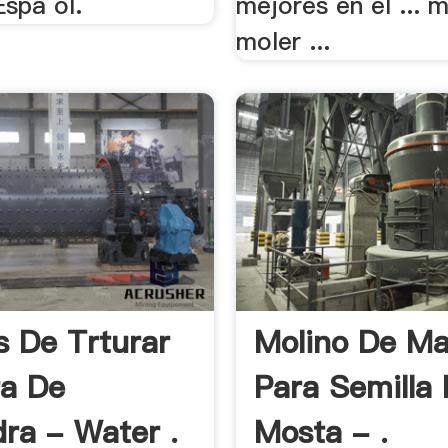
spa ol.
mejores en el ... 
moler ...
s De Trturar
Molino De Mar
a De
Para Semilla
ra - Water .
Mosta - .