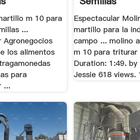
as
Semillas
artillo m 10 para
Espectacular Moli
millas ...
martillo para la ind
 Agronegocios
campo ... molino a
de los alimentos
m 10 para triturar
 tragamonedas
Duration: 1:49. by
as para
Jessie 618 views. 
...