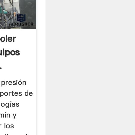
oler
uipos
.
 presión
oportes de
logías
min y
 los