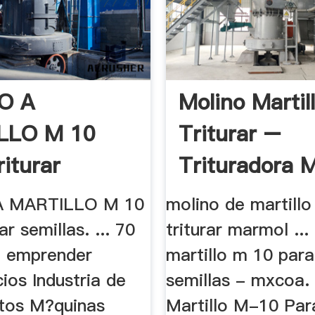
O A
Molino Martil
LLO M 10
Triturar –
riturar
Trituradora M
as
 MARTILLO M 10
molino de martillo
ar semillas. ... 70
triturar marmol ...
a emprender
martillo m 10 para 
ios Industria de
semillas - mxcoa.
ntos M?quinas
Martillo M-10 Para