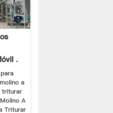
los
óvil .
 para
 molino a
triturar
 Molino A
 Triturar