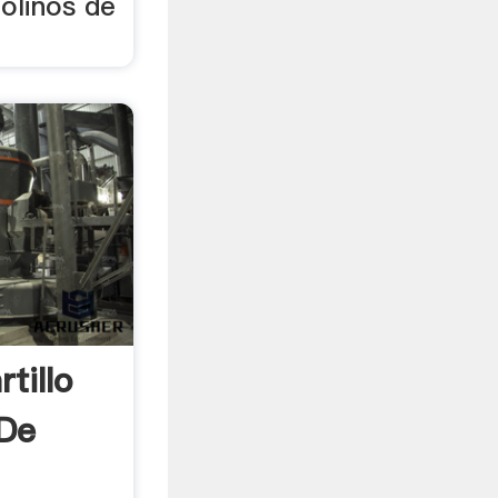
molinos de
tillo
 De