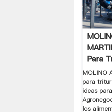
MOLIN
MARTI
Para T
Semill
MOLINO A
para tritur
ideas par
Agronegoc
los alime