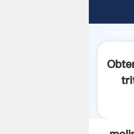
molino a
Agarrand
investig
molino a
crea el 
Obten
tr