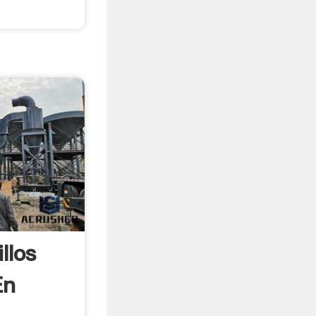
llos
En