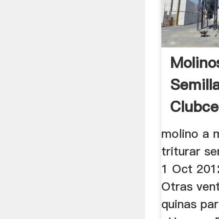
Molino
Semill
Clubce
molino a m
triturar s
1 Oct 2012
Otras vent
quinas para