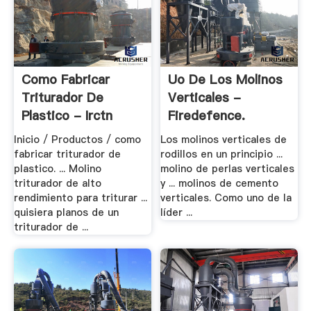
Como Fabricar
Uo De Los Molinos
Triturador De
Verticales -
Plastico - Irctn
Firedefence.
Inicio / Productos / como
Los molinos verticales de
fabricar triturador de
rodillos en un principio ...
plastico. ... Molino
molino de perlas verticales
triturador de alto
y ... molinos de cemento
rendimiento para triturar ...
verticales. Como uno de la
quisiera planos de un
líder ...
triturador de ...