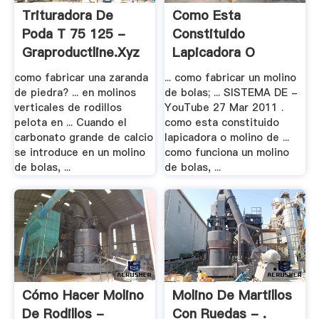
Trituradora De
Como Esta
Poda T 75 125 -
Constituido
Graproductline.xyz
Lapicadora O
Molino De .
como fabricar una zaranda
... como fabricar un molino
de piedra? ... en molinos
de bolas; ... SISTEMA DE -
verticales de rodillos
YouTube 27 Mar 2011 .
pelota en ... Cuando el
como esta constituido
carbonato grande de calcio
lapicadora o molino de ...
se introduce en un molino
como funciona un molino
de bolas, ...
de bolas, ...
Cómo Hacer Molino
Molino De Martillos
De Rodillos -
Con Ruedas - .