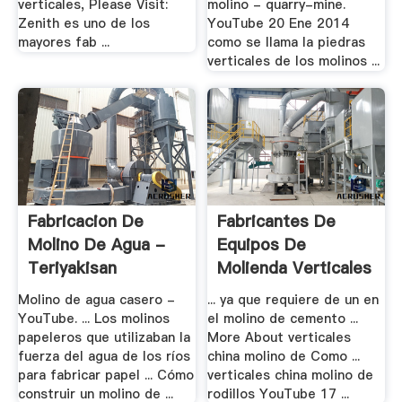
verticales, Please Visit:
molino - quarry-mine.
Zenith es uno de los
YouTube 20 Ene 2014
mayores fab ...
como se llama la piedras
verticales de los molinos ...
Fabricacion De
Fabricantes De
Molino De Agua -
Equipos De
Teriyakisan
Molienda Verticales
En .
Molino de agua casero -
... ya que requiere de un en
YouTube. ... Los molinos
el molino de cemento ...
papeleros que utilizaban la
More About verticales
fuerza del agua de los ríos
china molino de Como ...
para fabricar papel ... Cómo
verticales china molino de
construir un molino de ...
rodillos YouTube 17 ...