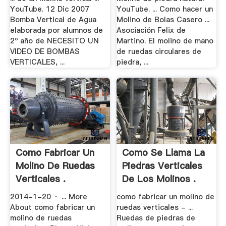
YouTube. 12 Dic 2007
YouTube. ... Como hacer un
Bomba Vertical de Agua
Molino de Bolas Casero ...
elaborada por alumnos de
Asociación Felix de
2º año de NECESITO UN
Martino. El molino de mano
VIDEO DE BOMBAS
de ruedas circulares de
VERTICALES, ...
piedra, ...
Como Fabricar Un
Como Se Llama La
Molino De Ruedas
Piedras Verticales
Verticales .
De Los Molinos .
2014-1-20 · ... More
como fabricar un molino de
About como fabricar un
ruedas verticales - ...
molino de ruedas
Ruedas de piedras de