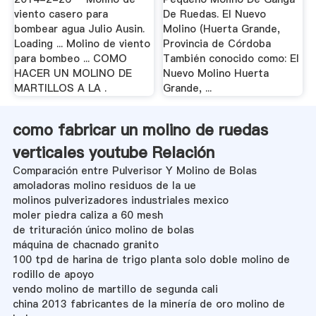
viento casero para
De Ruedas. El Nuevo
bombear agua Julio Ausin.
Molino (Huerta Grande,
Loading ... Molino de viento
Provincia de Córdoba
para bombeo ... COMO
También conocido como: El
HACER UN MOLINO DE
Nuevo Molino Huerta
MARTILLOS A LA .
Grande, ...
como fabricar un molino de ruedas
verticales youtube Relación
Comparación entre Pulverisor Y Molino de Bolas
amoladoras molino residuos de la ue
molinos pulverizadores industriales mexico
moler piedra caliza a 60 mesh
de trituración único molino de bolas
máquina de chacnado granito
100 tpd de harina de trigo planta solo doble molino de
rodillo de apoyo
vendo molino de martillo de segunda cali
china 2013 fabricantes de la minería de oro molino de