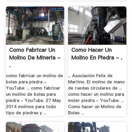
Como Fabricar Un
Como Hacer Un
Molino De Mineria -
Molino En Piedra - .
.
como fabricar un molino de
... Asociación Felix de
bolas para piedra -
Martino. El molino de mano
YouTube. ... como fabricar
de ruedas circulares de ...
un molino de bolas para
como hacer un molino para
piedra - YouTube. 27 May
moler piedra - YouTube. ...
2014 molinos para todo
Como hacer un Molino de
tipo de piedras y ...
Bolas ...