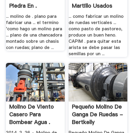
Piedra En .
Martillo Usados
... molino de . plano para
... como fabricar un molino
fabricar una ... el termino
de ruedas verticales ...
'como hago un molino para
como pasto de pastoreo,
... plano de una chancadora
produce un buen heno.
montado sobre un chasis
CAPIM . para quitar esta
con ruedas; plano de ...
arista se debe pasar las
semillas por un ...
Molino De Viento
Pequeño Molino De
Casero Para
Ganga De Ruedas -
Bombear Agua .
Bertkelly
2014-2-26 · Molino de
Pequeño Molino De Ganga