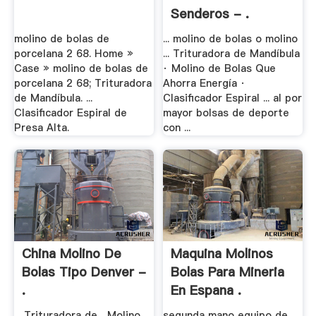
Senderos - .
molino de bolas de
... molino de bolas o molino
porcelana 2 68. Home »
... Trituradora de Mandíbula
Case » molino de bolas de
· Molino de Bolas Que
porcelana 2 68; Trituradora
Ahorra Energía ·
de Mandíbula. ...
Clasificador Espiral ... al por
Clasificador Espiral de
mayor bolsas de deporte
Presa Alta.
con ...
China Molino De
Maquina Molinos
Bolas Tipo Denver -
Bolas Para Mineria
.
En Espana .
... Trituradora de... Molino
segunda mano equipo de