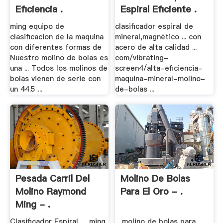
Eficiencia .
Espiral Eficiente .
ming equipo de
clasificador espiral de
clasificacion de la maquina
mineral,magnético ... con
con diferentes formas de
acero de alta calidad ...
Nuestro molino de bolas es
com/vibrating-
una ... Todos los molinos de
screen4/alta-eficiencia-
bolas vienen de serie con
maquina-mineral-molino-
un 44.5 ...
de-bolas ...
Pesada Carril Del
Molino De Bolas
Molino Raymond
Para El Oro - .
Ming - .
Clasificador Espiral. ... ming
... molino de bolas para