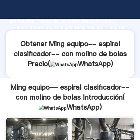
Ming equipo-- espiral clasificador-- con molino de
bolas fabricante Agarrando fuerte capacidad de
producción, fuerza de investigación avanzada y
excelente servicio, Shanghai Ming equipo-- espiral
clasificador-- con molino de bolas proveedor crea el
valor y aporta valores a todos los clientes.
Obtener Ming equipo-- espiral
clasificador-- con molino de bolas
Precio(
WhatsApp
)
Ming equipo-- espiral clasificador--
con molino de bolas Introducción(
WhatsApp
)