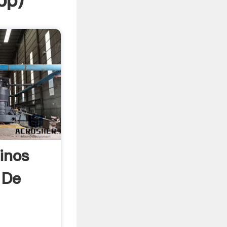
pp
)
inos
 De