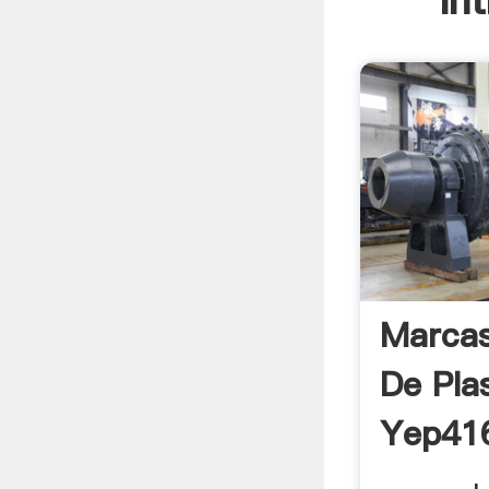
In
Marcas
De Pla
Yep41