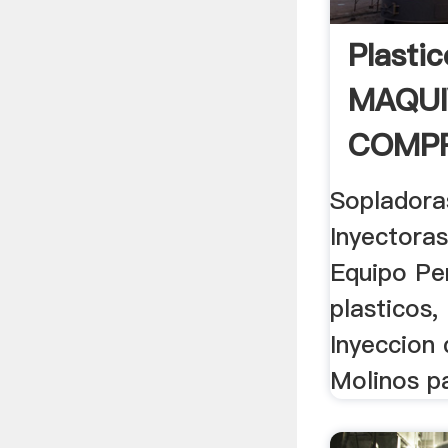
Plasti
MAQUI
COMPR
Sopladoras
Inyectoras
Equipo Per
plasticos,
Inyeccion 
Molinos pa