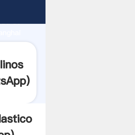
nte
rza de
anghai
or crea
linos
sApp
)
astico