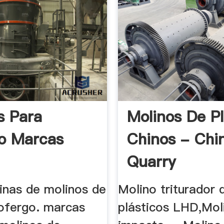
s Para
Molinos De Pl
io Marcas
Chinos - Chi
Quarry
inas de molinos de
Molino triturador 
pofergo. marcas
plásticos LHD,Mol