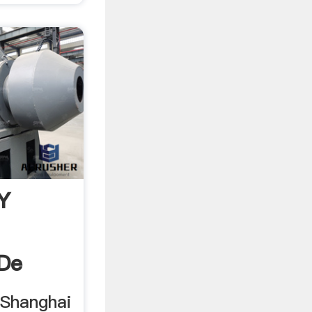
 Y
 De
Shanghai