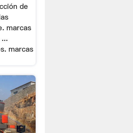
ucción de
las
e. marcas
...
es. marcas