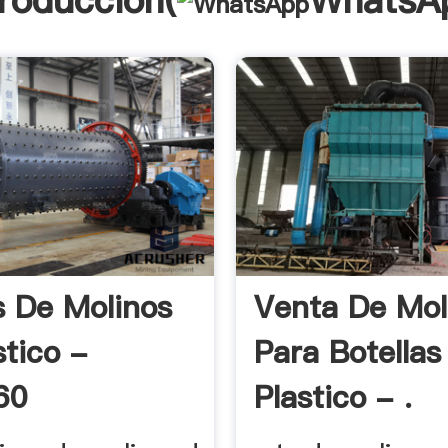
troducción(
WhatsA
 De Molinos
Venta De Mol
stico -
Para Botellas
60
Plastico - .