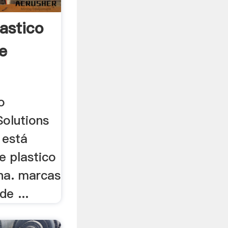
astico
e
o
Solutions
 está
e plastico
na. marcas
de ...