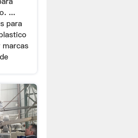
para
. ...
os para
plastico
r marcas
 de