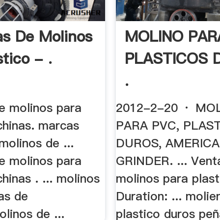
as De Molinos
MOLINO PAR
tico - .
PLASTICOS 
.
de molinos para
2012-2-20 · MO
chinas. marcas
PARA PVC, PLAS
molinos de ...
DUROS, AMERIC
de molinos para
GRINDER. ... Vent
chinas . ... molinos
molinos para plast
as de
Duration: ... moli
olinos de ...
plastico duros peñ