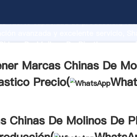
Chinas De Molinos De Plastico fabrica
o fuerte capacidad de producción, fue
ación avanzada y excelente servicio, Sh
Chinas De Molinos De Plastico proveed
 y aporta valores a todos los clientes.
ner Marcas Chinas De Mo
astico Precio(
What
s Chinas De Molinos De Pl