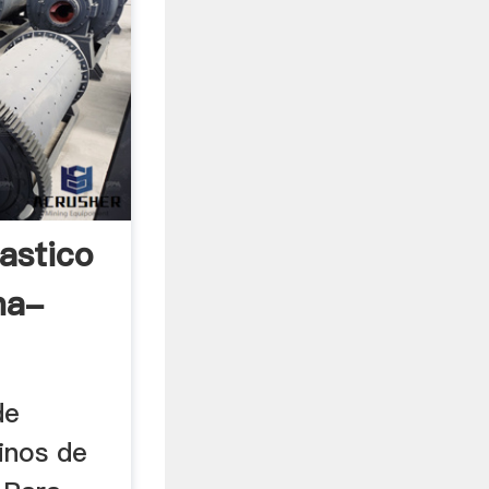
astico
na-
de
inos de