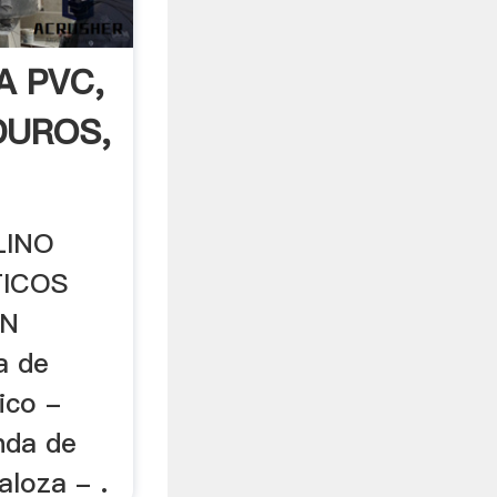
A PVC,
DUROS,
LINO
TICOS
AN
a de
ico -
enda de
aloza - .