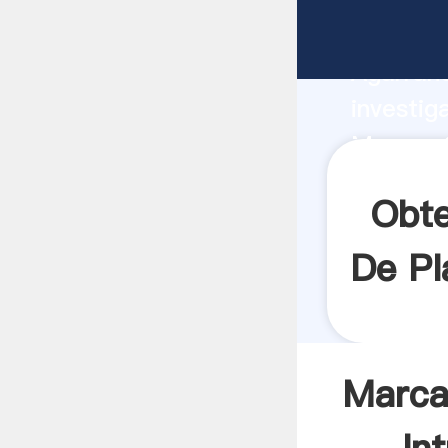
Marcas 
Agarrand
investig
Marcas 
el valor
Obte
De Pl
Marca