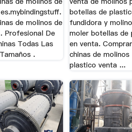
inas de molinos de
venta de molinos 
 es.mybindingstuff.
botellas de plastico
inas de molinos de
fundidora y molin
... Profesional De
moler botellas de 
hinas Todas Las
en venta. Compra
 Tamaños .
chinas de molinos
plastico venta ...