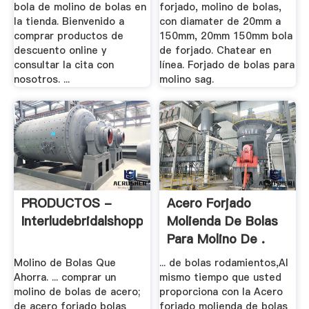
bola de molino de bolas en
forjado, molino de bolas,
la tienda. Bienvenido a
con diamater de 20mm a
comprar productos de
150mm, 20mm 150mm bola
descuento online y
de forjado. Chatear en
consultar la cita con
línea. Forjado de bolas para
nosotros. ...
molino sag.
PRODUCTOS -
Acero Forjado
Interludebridalshoppe
Molienda De Bolas
Para Molino De .
Molino de Bolas Que
... de bolas rodamientos,Al
Ahorra. ... comprar un
mismo tiempo que usted
molino de bolas de acero;
proporciona con la Acero
de acero forjado bolas
forjado molienda de bolas