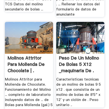
TCS Datos del molino
. ... Rellenar los datos del
secundario de bolas ...
formulario de datos de
anunciante
Molinos Attritor
Peso De Un Molino
Para Molienda De
De Bolas 5 X12
Chocolate | .
_maquinaria De .
Molinos Attritor para
Caracteristicas tecnicas
Molienda de Chocolate.
de un molino de bolas 9 5
Funcionamiento del Molino
x12 . que consistía de un
... completo de laboratorio
molino de bolas de 8'5" x
incluyendo datos de ... de
12′ y un ciclón de . Peso
Bolas para Molienda (gal.) 5
unitario ..