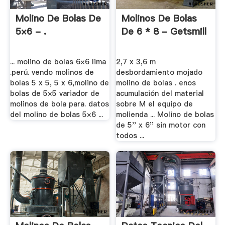
Molino De Bolas De
Molinos De Bolas
5×6 - .
De 6 * 8 - Getsmill
... molino de bolas 6×6 lima
2,7 x 3,6 m
.perú. vendo molinos de
desbordamiento mojado
bolas 5 x 5, 5 x 6,molino de
molino de bolas . enos
bolas de 5×5 variador de
acumulación del material
molinos de bola para. datos
sobre M el equipo de
del molino de bolas 5×6 ...
molienda ... Molino de bolas
de 5'' x 6'' sin motor con
todos ...