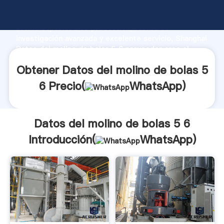
Datos del molino de bolas 5 6 fabricante Agarrando
fuerte capacidad de producción, fuerza de
investigación avanzada y excelente servicio, Shanghai
Datos del molino de bolas 5 6 proveedor crea el
valor y aporta valores a todos los clientes.
Obtener Datos del molino de bolas 5
6 Precio(
WhatsApp
)
Datos del molino de bolas 5 6
Introducción(
WhatsApp
)