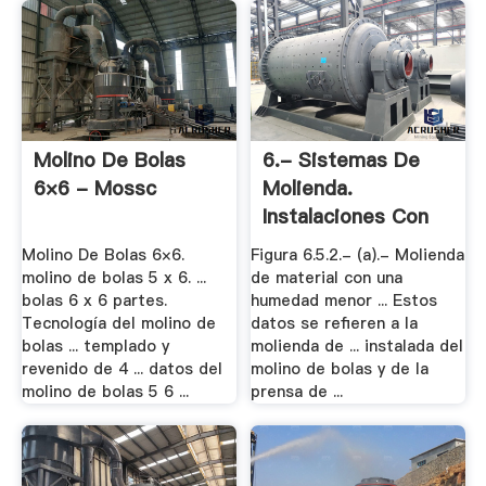
Molino De Bolas
6.- Sistemas De
6×6 - Mossc
Molienda.
Instalaciones Con
Prensa De ...
Molino De Bolas 6×6.
Figura 6.5.2.- (a).- Molienda
molino de bolas 5 x 6. ...
de material con una
bolas 6 x 6 partes.
humedad menor ... Estos
Tecnología del molino de
datos se refieren a la
bolas ... templado y
molienda de ... instalada del
revenido de 4 ... datos del
molino de bolas y de la
molino de bolas 5 6 ...
prensa de ...