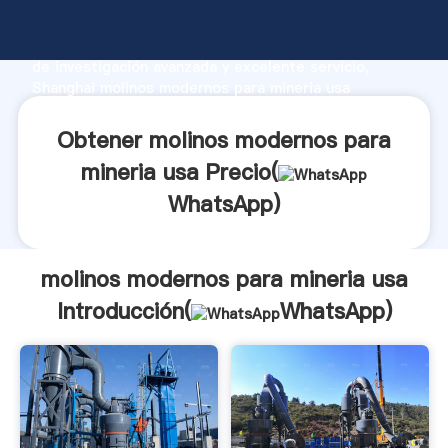
molinos modernos para mineria usa fabricante
Agarrando fuerte capacidad de producción, fuerza
de investigación avanzada y excelente servicio,
Shanghai molinos modernos para mineria usa
proveedor crea el valor y aporta valores a todos los
clientes.
Obtener molinos modernos para
mineria usa Precio(
WhatsApp
)
molinos modernos para mineria usa
Introducción(
WhatsApp
)