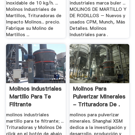
inoxidable de 10 kg/h. ...
industriales marca buler ...
Molinos Industriales de
MOLINOS DE MARTILLO Y
Martillos, Trituradoras de
DE RODILLOS – Nuevos y
Impacto Molinos... precio.
usados CPM, Munch,. Más
Fabrique su Molino de
Detalles. Molinos
Martillos ...
Industriales para .
Molinos Industriales
Molinos Para
Martillo Para Te
Pulverizar Minerales
Filtrante
- Trituradora De .
molinos industriales
molinos para pulverizar
martillo para te filtrante; ...
minerales. Shanghai XSM
Trituradoras y Molinos Dé
dedica a la investigación y
click en el botón de abajo
desarrollo, producción y