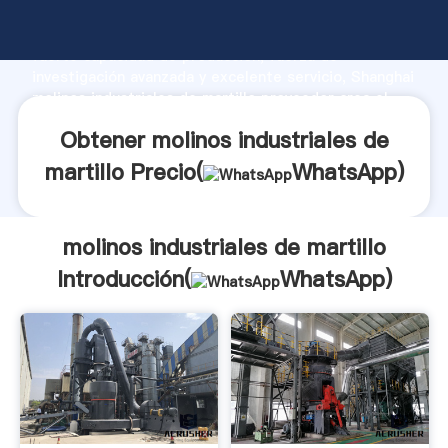
molinos industriales de martillo fabricante Agarrando
fuerte capacidad de producción, fuerza de
investigación avanzada y excelente servicio, Shanghai
molinos industriales de martillo proveedor crea el
valor y aporta valores a todos los clientes.
Obtener molinos industriales de
martillo Precio(
WhatsApp
)
molinos industriales de martillo
Introducción(
WhatsApp
)