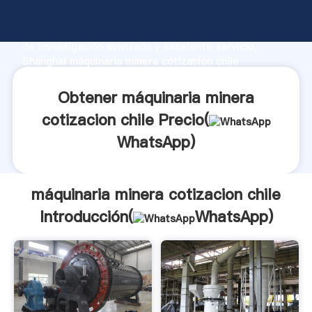
máquinaria minera cotizacion chile fabricante
Agarrando fuerte capacidad de producción, fuerza
de investigación avanzada y excelente servicio,
Shanghai máquinaria minera cotizacion chile
proveedor crea el valor y aporta valores a todos los
clientes.
Obtener máquinaria minera
cotizacion chile Precio(
WhatsApp
)
máquinaria minera cotizacion chile
Introducción(
WhatsApp
)