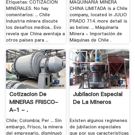
Etiquetas: COTIZACION
MAQUINARIA MINERA
MINERALES. No hay
CHINA LIMITADA is a Chile
comentarios: ... Chile
company, located in JULIO
Industria minera discute
PRADO 714. more detail is
los desafíos medioa... Evo
as below. ... Máquinaria
revela que China aventaja a
Minera - Importación de
otros países para ...
Máquinas de Chile .
Cotizacion De
Jubilacion Especial
MINERAS FRISCO-
De La Mineros
A-1 - .
Chile; Colombia; Per ... Sin
Existen algunos regimenes
embargo, Frisco, la minera
de jubilacion especiales
del empresario, disminuyó
que por sus caracteristicas