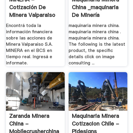
Cotización De
China _maquinaria
Minera Valparaiso
De Minería
S.A. - .
Encontrá toda la
maquinaria minera china.
información financiera
maquinaria minera china .
sobre las acciones de
maquinaria minera china.
Minera Valparaiso S.A.
The following is the latest
MINERA en el BCS en
product, the specific
tiempo real. Ingresá e
details click on image
informate.
consulting ...
Zaranda Minera
Maquinaria Minera
China -
Cotizacion Chile -
Mobilecrusherchina
Pidesigns